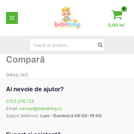
Skip
to
content
0,00
lei
Search
for:
Compară
[klbcp_list]
Ai nevoie de ajutor?
0753.076.725
Email:
vanzari@bebeking.ro
Suport telefonic:
Luni – Duminică 08:00-19:00