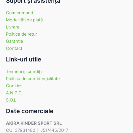
Suport şi asistenţă
Cum comand
Modalităţi de plată
Livrare
Politica de retur
Garanţie
Contact
Link-uri utile
Termeni şi condiţii
Politica de confidenţialitate
Cookies
A.N.P.C.
S.O.L.
Date comerciale
AKIRA KINDER SPORT SRL
CUI 37931482 | J51/445/2017