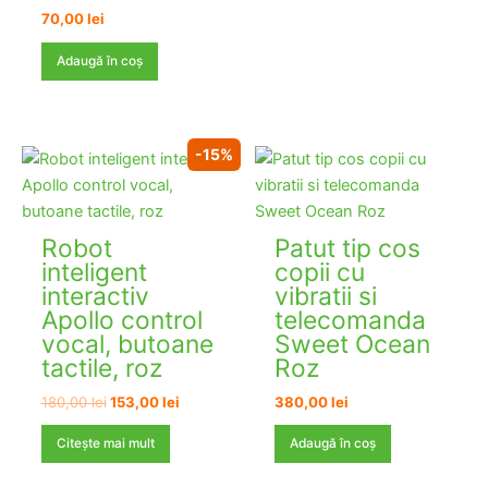
70,00
lei
Adaugă în coș
STOC EPUIZAT
-15%
Robot
Patut tip cos
inteligent
copii cu
interactiv
vibratii si
Apollo control
telecomanda
vocal, butoane
Sweet Ocean
tactile, roz
Roz
Prețul
Prețul
180,00
lei
153,00
lei
380,00
lei
inițial
curent
a
este:
Citește mai mult
Adaugă în coș
fost:
153,00 lei.
180,00 lei.