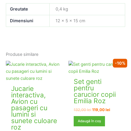
Greutate
0,4 kg
Dimensiuni
12 × 5 × 15 cm
Produse similare
-10%
Set genti
pentru
Jucarie
carucior copii
interactiva,
Emilia Roz
Avion cu
pasageri cu
Prețul
Prețul
132,00
lei
119,00
lei
lumini si
inițial
curent
sunete culoare
a
este:
Adaugă în coș
fost:
119,00 lei.
roz
132,00 lei.