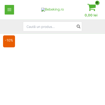
Skip
to
content
0,00
lei
Search
for:
-10%