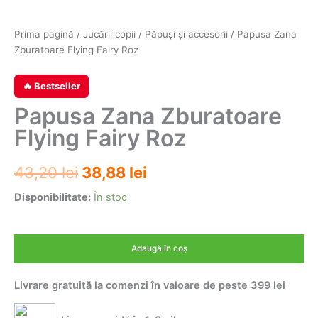
Prima pagină
/
Jucării copii
/
Păpuşi şi accesorii
/ Papusa Zana
Zburatoare Flying Fairy Roz
🔥 Bestseller
Papusa Zana Zburatoare
Flying Fairy Roz
Prețul
Prețul
43,20
lei
38,88
lei
inițial
curent
Disponibilitate:
În stoc
a
este:
Cantitate
Papusa
fost:
38,88 lei.
Adaugă în coș
Zana
43,20 lei.
Zburatoare
Livrare gratuită la comenzi în valoare de peste 399 lei
Flying
Fairy
Roz