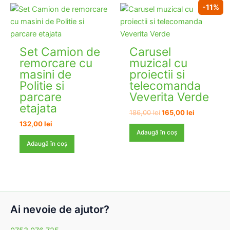
-11%
Set Camion de
Carusel
remorcare cu
muzical cu
masini de
proiectii si
Politie si
telecomanda
parcare
Veverita Verde
etajata
Prețul
Prețul
186,00
lei
165,00
lei
inițial
curent
132,00
lei
a
este:
Adaugă în coș
fost:
165,00 lei.
Adaugă în coș
186,00 lei.
Ai nevoie de ajutor?