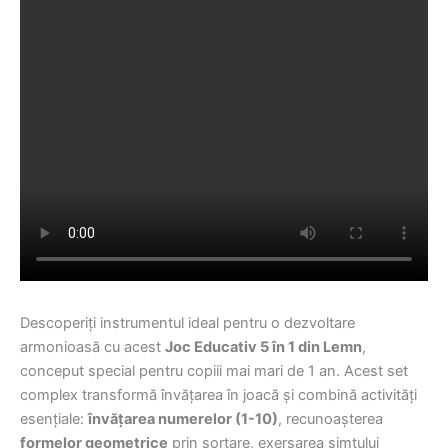
Descoperiți instrumentul ideal pentru o dezvoltare
armonioasă cu acest
Joc Educativ 5 în 1 din Lemn
,
conceput special pentru copiii mai mari de 1 an. Acest set
complex transformă învățarea în joacă și combină activități
esențiale:
învățarea numerelor (1-10)
, recunoașterea
formelor geometrice
prin sortare, exersarea simțului