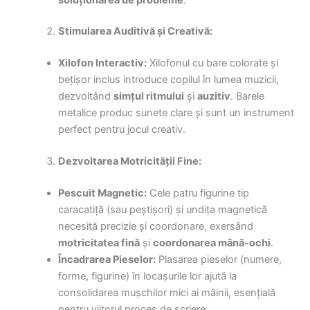
Stimularea Auditivă și Creativă:
Xilofon Interactiv:
Xilofonul cu bare colorate și
bețișor inclus introduce copilul în lumea muzicii,
dezvoltând
simțul ritmului
și
auzitiv
. Barele
metalice produc sunete clare și sunt un instrument
perfect pentru jocul creativ.
Dezvoltarea Motricității Fine:
Pescuit Magnetic:
Cele patru figurine tip
caracatiță (sau peștișori) și undița magnetică
necesită precizie și coordonare, exersând
motricitatea fină
și
coordonarea mână-ochi
.
Încadrarea Pieselor:
Plasarea pieselor (numere,
forme, figurine) în locașurile lor ajută la
consolidarea mușchilor mici ai mâinii, esențială
pentru viitorul proces de scriere.