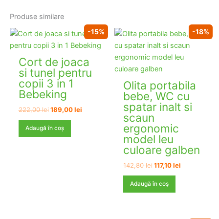
Produse similare
-15%
-18%
Cort de joaca
si tunel pentru
copii 3 in 1
Olita portabila
Bebeking
bebe, WC cu
spatar inalt si
Prețul
Prețul
222,00
lei
189,00
lei
scaun
inițial
curent
a
este:
ergonomic
Adaugă în coș
fost:
189,00 lei.
model leu
222,00 lei.
culoare galben
Prețul
Prețul
142,80
lei
117,10
lei
inițial
curent
a
este:
Adaugă în coș
fost:
117,10 lei.
142,80 lei.