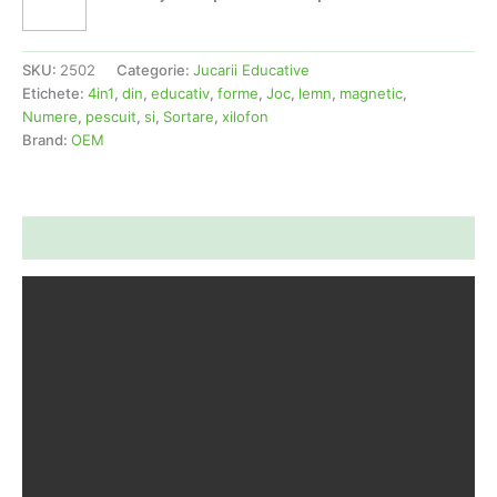
SKU:
2502
Categorie:
Jucarii Educative
Etichete:
4in1
,
din
,
educativ
,
forme
,
Joc
,
lemn
,
magnetic
,
Numere
,
pescuit
,
si
,
Sortare
,
xilofon
Brand:
OEM
Descriere