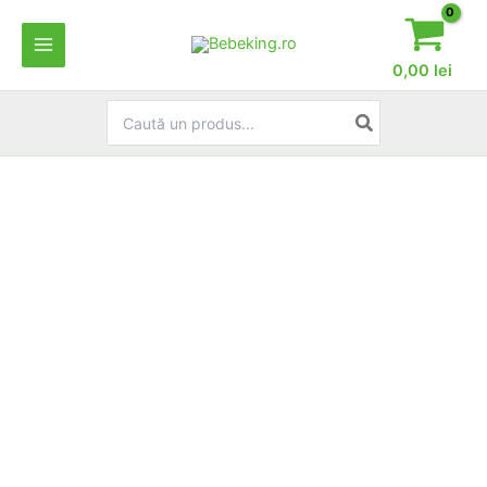
Skip
to
content
0,00
lei
Search
for: