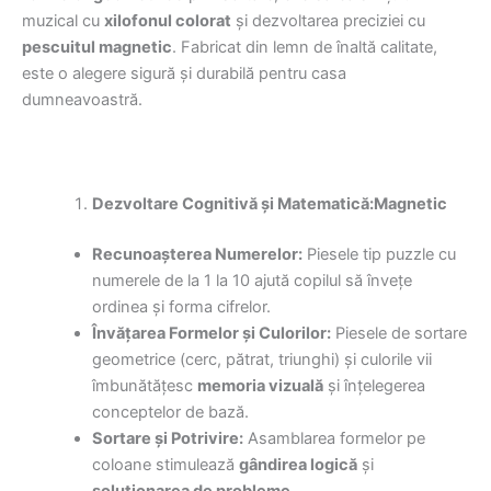
muzical cu
xilofonul colorat
și dezvoltarea preciziei cu
pescuitul magnetic
. Fabricat din lemn de înaltă calitate,
este o alegere sigură și durabilă pentru casa
dumneavoastră.
Dezvoltare Cognitivă și Matematică:Magnetic
Recunoașterea Numerelor:
Piesele tip puzzle cu
numerele de la 1 la 10 ajută copilul să învețe
ordinea și forma cifrelor.
Învățarea Formelor și Culorilor:
Piesele de sortare
geometrice (cerc, pătrat, triunghi) și culorile vii
îmbunătățesc
memoria vizuală
și înțelegerea
conceptelor de bază.
Sortare și Potrivire:
Asamblarea formelor pe
coloane stimulează
gândirea logică
și
soluționarea de probleme
.