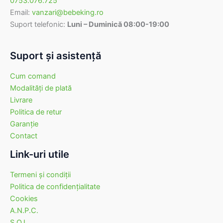
0753.076.725
Email:
vanzari@bebeking.ro
Suport telefonic:
Luni – Duminică 08:00-19:00
Suport şi asistenţă
Cum comand
Modalităţi de plată
Livrare
Politica de retur
Garanţie
Contact
Link-uri utile
Termeni şi condiţii
Politica de confidenţialitate
Cookies
A.N.P.C.
S.O.L.