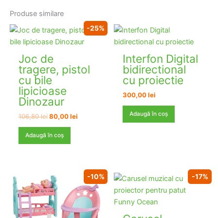
Produse similare
-25%
Joc de
Interfon Digital
tragere, pistol
bidirectional
cu bile
cu proiectie
lipicioase
300,00
lei
Dinozaur
Adaugă în coș
Prețul
Prețul
106,80
lei
80,00
lei
inițial
curent
a
este:
Adaugă în coș
fost:
80,00 lei.
106,80 lei.
-10%
-17%