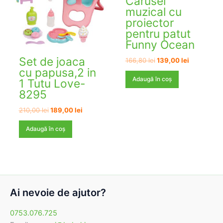
Carusel
muzical cu
proiector
pentru patut
Funny Ocean
Set de joaca
Prețul
Prețul
166,80
lei
139,00
lei
inițial
curent
cu papusa,2 in
a
este:
Adaugă în coș
1 Tutu Love-
fost:
139,00 lei.
8295
166,80 lei.
Prețul
Prețul
210,00
lei
189,00
lei
inițial
curent
a
este:
Adaugă în coș
fost:
189,00 lei.
210,00 lei.
Ai nevoie de ajutor?
0753.076.725