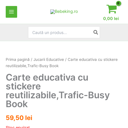
Skip
to
content
0,00
lei
Search
for:
Prima pagină
/
Jucarii Educative
/ Carte educativa cu stickere
reutilizabile,Trafic-Busy Book
Carte educativa cu
stickere
reutilizabile,Trafic-Busy
Book
59,50
lei
Stoc epuizat