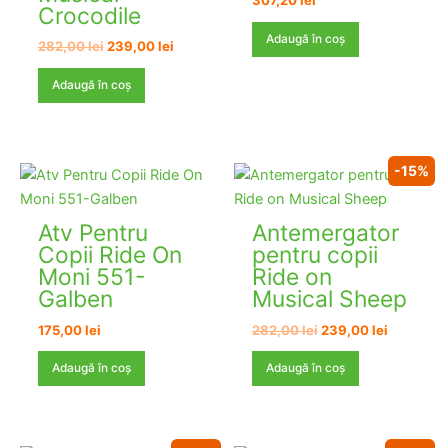
307,20
lei
Crocodile
Adaugă în coș
Prețul
Prețul
282,00
lei
239,00
lei
inițial
curent
a
este:
Adaugă în coș
fost:
239,00 lei.
282,00 lei.
-15%
Atv Pentru
Antemergator
Copii Ride On
pentru copii
Moni 551-
Ride on
Galben
Musical​ Sheep
Prețul
Prețul
175,00
lei
282,00
lei
239,00
lei
inițial
curent
a
este:
Adaugă în coș
Adaugă în coș
fost:
239,00 le
282,00 lei.
STOC EPUIZAT
STOC EPUIZAT