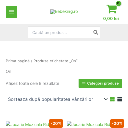
Skip
to
content
0,00
lei
Search
for:
Prima pagină
/ Produse etichetate „On”
On
Sortat
Afișez toate cele 8 rezultate
Categorii produse
după
popularitate
-20%
-20%