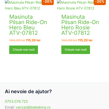
-20%
-20%
Masinuta
Masinuta
Pilsan Ride-On
Pilsan Ride-On
Hero Bleu
Hero Rosie
ATV-07812
ATV-07812
Prețul
Prețul
Prețul
Prețul
144,00
lei
115,20
lei
144,00
lei
115,20
lei
inițial
curent
inițial
curent
a
este:
a
este:
Citește mai mult
Citește mai mult
fost:
115,20 lei.
fost:
115,20 lei.
144,00 lei.
144,00 lei.
Ai nevoie de ajutor?
0753.076.725
Email:
vanzari@bebeking.ro