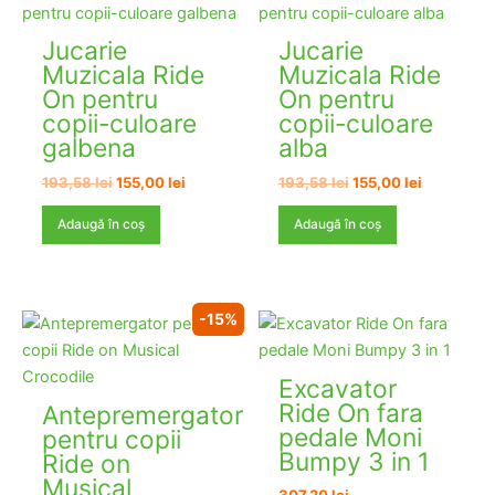
Jucarie
Jucarie
Muzicala Ride
Muzicala Ride
On pentru
On pentru
copii-culoare
copii-culoare
galbena
alba
Prețul
Prețul
Prețul
Prețul
193,58
lei
155,00
lei
193,58
lei
155,00
lei
inițial
curent
inițial
curent
a
este:
a
este:
Adaugă în coș
Adaugă în coș
fost:
155,00 lei.
fost:
155,00 lei.
193,58 lei.
193,58 lei.
-15%
Excavator
Ride On fara
Antepremergator
pedale Moni
pentru copii
Bumpy 3 in 1
Ride on
Musical​