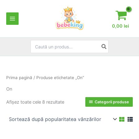
Skip
to
content
0,00
lei
Search
for:
Prima pagină
/ Produse etichetate „On”
On
Sortat
Afișez toate cele 8 rezultate
Categorii produse
după
popularitate