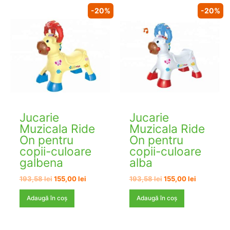
-20%
-20%
Jucarie
Jucarie
Muzicala Ride
Muzicala Ride
On pentru
On pentru
copii-culoare
copii-culoare
galbena
alba
Prețul
Prețul
Prețul
Prețul
193,58
lei
155,00
lei
193,58
lei
155,00
lei
inițial
curent
inițial
curent
a
este:
a
este:
Adaugă în coș
Adaugă în coș
fost:
155,00 lei.
fost:
155,00 lei.
193,58 lei.
193,58 lei.