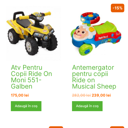
-15%
Atv Pentru
Antemergator
Copii Ride On
pentru copii
Moni 551-
Ride on
Galben
Musical​ Sheep
Prețul
Prețul
175,00
lei
282,00
lei
239,00
lei
inițial
curent
a
este:
Adaugă în coș
Adaugă în coș
fost:
239,00 le
282,00 lei.