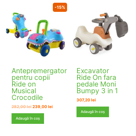
-15%
Antepremergator
Excavator
pentru copii
Ride On fara
Ride on
pedale Moni
Musical​
Bumpy 3 in 1
Crocodile
307,20
lei
Prețul
Prețul
282,00
lei
239,00
lei
inițial
curent
Adaugă în coș
a
este:
Adaugă în coș
fost:
239,00 lei.
282,00 lei.