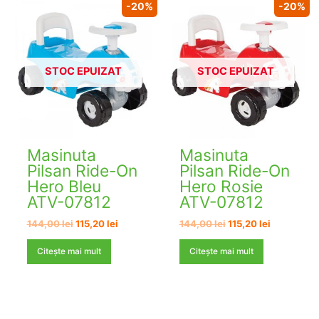
-20%
-20%
STOC EPUIZAT
STOC EPUIZAT
Masinuta
Masinuta
Pilsan Ride-On
Pilsan Ride-On
Hero Bleu
Hero Rosie
ATV-07812
ATV-07812
Prețul
Prețul
Prețul
Prețul
144,00
lei
115,20
lei
144,00
lei
115,20
lei
inițial
curent
inițial
curent
a
este:
a
este:
Citește mai mult
Citește mai mult
fost:
115,20 lei.
fost:
115,20 lei.
144,00 lei.
144,00 lei.