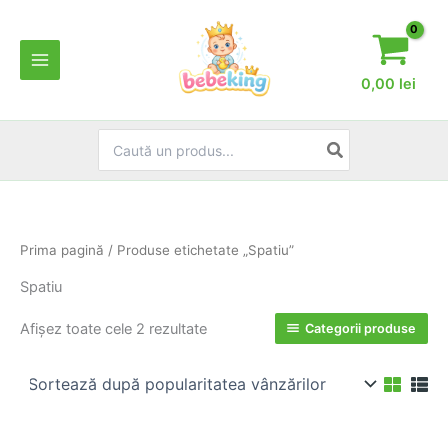
Skip
to
content
0,00
lei
Search
for:
Prima pagină
/ Produse etichetate „Spatiu”
Spatiu
Sortat
Afișez toate cele 2 rezultate
Categorii produse
după
popularitate