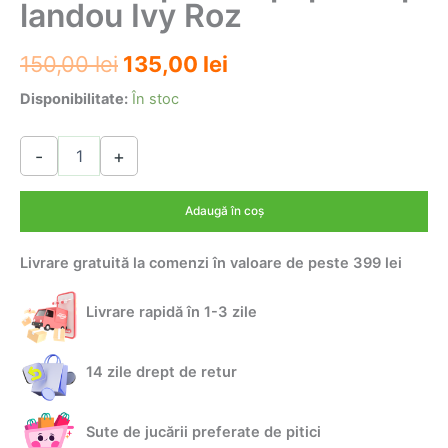
landou Ivy Roz
Prețul
Prețul
150,00
lei
135,00
lei
inițial
curent
Disponibilitate:
În stoc
a
este:
Cantitate
-
+
Carucior
fost:
135,00 lei.
pentru
150,00 lei.
papusi
Adaugă în coș
tip
landou
Livrare gratuită la comenzi în valoare de peste 399 lei
Ivy
Roz
Livrare rapidă în 1-3 zile
14 zile drept de retur
Sute de jucării preferate de pitici