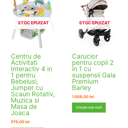
STOC EPUIZAT
STOC EPUIZAT
Centru de
Carucior
Activitati
pentru copii 2
Interactiv 4 in
in 1 cu
1 pentru
suspensii Gala
Bebelusi,
Premium
Jumper cu
Barley
Scaun Rotativ,
1.008,00
lei
Muzica si
Masa de
Citește mai mult
Joaca
579,00
lei