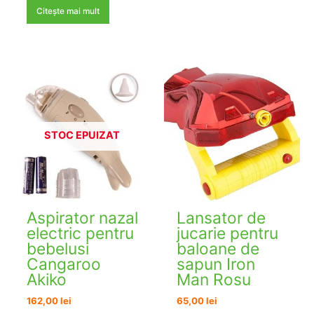
Citește mai mult
STOC EPUIZAT
Aspirator nazal
Lansator de
electric pentru
jucarie pentru
bebelusi
baloane de
Cangaroo
sapun Iron
Akiko
Man Rosu
162,00
lei
65,00
lei