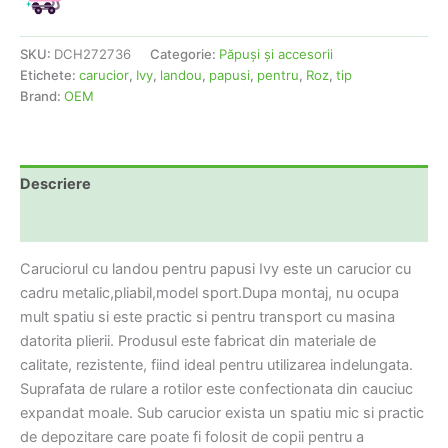
SKU:
DCH272736
Categorie:
Păpuşi şi accesorii
Etichete:
carucior
,
Ivy
,
landou
,
papusi
,
pentru
,
Roz
,
tip
Brand:
OEM
Descriere
Informații suplimentare
Caruciorul cu landou pentru papusi Ivy este un carucior cu
cadru metalic,pliabil,model sport.Dupa montaj, nu ocupa
mult spatiu si este practic si pentru transport cu masina
datorita plierii. Produsul este fabricat din materiale de
calitate, rezistente, fiind ideal pentru utilizarea indelungata.
Suprafata de rulare a rotilor este confectionata din cauciuc
expandat moale. Sub carucior exista un spatiu mic si practic
de depozitare care poate fi folosit de copii pentru a