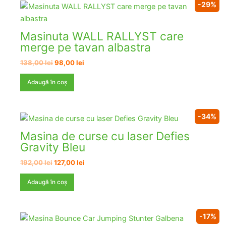
-29%
Masinuta WALL RALLYST care
merge pe tavan albastra
Prețul
Prețul
138,00
lei
98,00
lei
inițial
curent
a
este:
Adaugă în coș
fost:
98,00 lei.
138,00 lei.
-34%
Masina de curse cu laser Defies
Gravity Bleu
Prețul
Prețul
192,00
lei
127,00
lei
inițial
curent
a
este:
Adaugă în coș
fost:
127,00 lei.
192,00 lei.
-17%