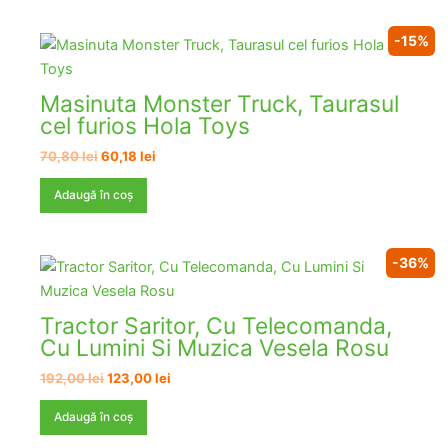
192,00 lei.
-15%
Masinuta Monster Truck, Taurasul
cel furios Hola Toys
Prețul
Prețul
70,80
lei
60,18
lei
inițial
curent
a
este:
Adaugă în coș
fost:
60,18 lei.
70,80 lei.
-36%
Tractor Saritor, Cu Telecomanda,
Cu Lumini Si Muzica Vesela Rosu
Prețul
Prețul
192,00
lei
123,00
lei
inițial
curent
a
este:
Adaugă în coș
fost:
123,00 lei.
192,00 lei.