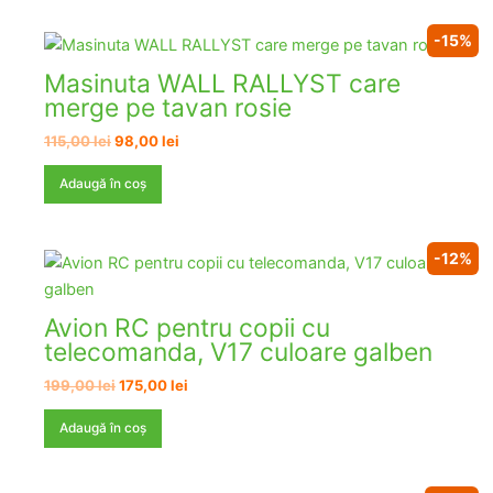
-15%
Masinuta WALL RALLYST care
merge pe tavan rosie
Prețul
Prețul
115,00
lei
98,00
lei
inițial
curent
a
este:
Adaugă în coș
fost:
98,00 lei.
115,00 lei.
-12%
Avion RC pentru copii cu
telecomanda, V17 culoare galben
Prețul
Prețul
199,00
lei
175,00
lei
inițial
curent
a
este:
Adaugă în coș
fost:
175,00 lei.
199,00 lei.