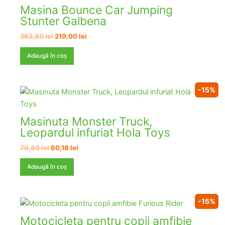
Masina Bounce Car Jumping
Stunter Galbena
Prețul
Prețul
262,80
lei
219,00
lei
inițial
curent
a
este:
Adaugă în coș
fost:
219,00 lei.
262,80 lei.
-15%
Masinuta Monster Truck,
Leopardul infuriat Hola Toys
Prețul
Prețul
70,80
lei
60,18
lei
inițial
curent
a
este:
Adaugă în coș
fost:
60,18 lei.
70,80 lei.
-15%
Motocicleta pentru copii amfibie