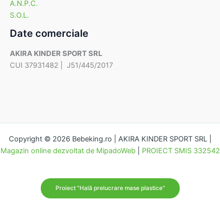
A.N.P.C.
S.O.L.
Date comerciale
AKIRA KINDER SPORT SRL
CUI 37931482 | J51/445/2017
Copyright © 2026 Bebeking.ro | AKIRA KINDER SPORT SRL |
Magazin online dezvoltat de MipadoWeb
|
PROIECT SMIS 332542
Proiect "Hală prelucrare mase plastice"