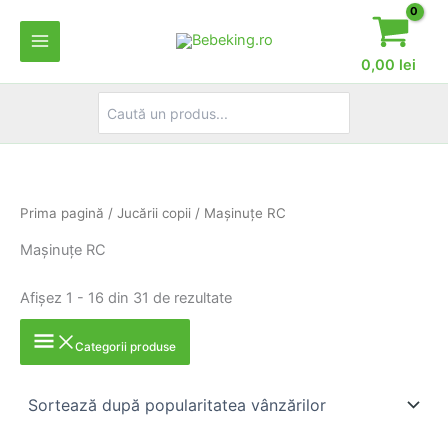
Skip
to
content
0,00
lei
Search
for:
Prima pagină
/
Jucării copii
/ Maşinuţe RC
Maşinuţe RC
Sortat
Afișez 1 - 16 din 31 de rezultate
după
popularitate
Categorii produse