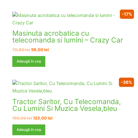
112,00 lei.
-17%
Masinuta acrobatica cu
telecomanda si lumini – Crazy Car
Prețul
Prețul
70,80
lei
59,00
lei
inițial
curent
a
este:
Adaugă în coș
fost:
59,00 lei.
70,80 lei.
-36%
Tractor Saritor, Cu Telecomanda,
Cu Lumini Si Muzica Vesela,bleu
Prețul
Prețul
192,00
lei
123,00
lei
inițial
curent
a
este:
Adaugă în coș
fost:
123,00 lei.