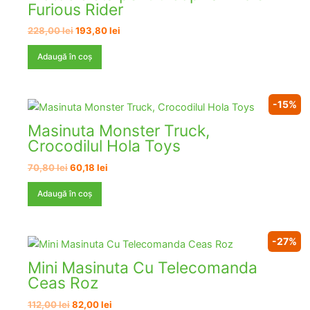
Furious Rider
Prețul
Prețul
228,00
lei
193,80
lei
inițial
curent
a
este:
Adaugă în coș
fost:
193,80 lei.
228,00 lei.
-15%
Masinuta Monster Truck,
Crocodilul Hola Toys
Prețul
Prețul
70,80
lei
60,18
lei
inițial
curent
a
este:
Adaugă în coș
fost:
60,18 lei.
70,80 lei.
-27%
Mini Masinuta Cu Telecomanda
Ceas Roz
Prețul
Prețul
112,00
lei
82,00
lei