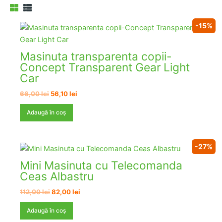
-15%
Masinuta transparenta copii-
Concept Transparent Gear Light
Car
Prețul
Prețul
66,00
lei
56,10
lei
inițial
curent
a
este:
Adaugă în coș
fost:
56,10 lei.
66,00 lei.
-27%
Mini Masinuta cu Telecomanda
Ceas Albastru
Prețul
Prețul
112,00
lei
82,00
lei
inițial
curent
a
este:
Adaugă în coș
fost:
82,00 lei.