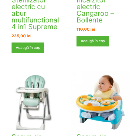
electric cu
electric
abur
Cangaroo –
multifunctional
Bollente
4 in1 Supreme
110,00
lei
235,00
lei
Adaugă în coș
Adaugă în coș