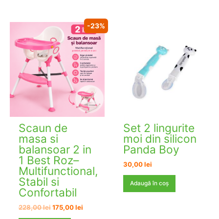
-23%
Scaun de
Set 2 lingurite
masa si
moi din silicon
balansoar 2 in
Panda Boy
1 Best Roz–
30,00
lei
Multifunctional,
Stabil si
Adaugă în coș
Confortabil
Prețul
Prețul
228,00
lei
175,00
lei
inițial
curent