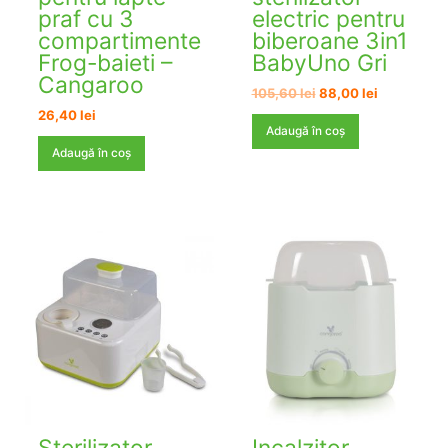
praf cu 3
electric pentru
compartimente
biberoane 3in1
Frog-baieti –
BabyUno Gri
Cangaroo
Prețul
Prețul
105,60
lei
88,00
lei
inițial
curent
26,40
lei
a
este:
Adaugă în coș
fost:
88,00 lei.
Adaugă în coș
105,60 lei.
Sterilizator
Incalzitor