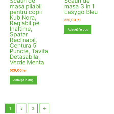
Scaun de
Scaun de
masa pliabil
masa 3 in 1
pentru copii
Easygo Bleu
Kub Nora,
225,00
lei
Reglabil pe
Inaltime,
Adaugă în coș
Spatar
Reclinabil,
Centura 5
Puncte, Tavita
Detasabila,
Verde Menta
529,00
lei
Adaugă în coș
1
2
3
→