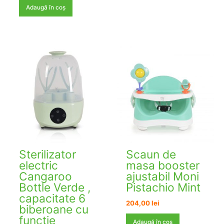
a
este:
Adaugă în coș
fost:
175,00 lei.
228,00 lei.
Sterilizator
Scaun de
electric
masa booster
Cangaroo
ajustabil Moni
Bottle Verde ,
Pistachio Mint
capacitate 6
204,00
lei
biberoane cu
functie
Adaugă în coș