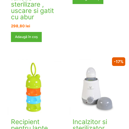
sterilizare ,
uscare si gatit
cu abur
298,80
lei
Adaugă în coș
-17%
Recipient
Incalzitor si
pentru lapte
sterilizator