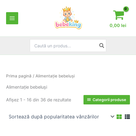
Skip
to
content
0,00
lei
Search
for:
Prima pagină
/ Alimentaţie bebeluşi
Alimentaţie bebeluşi
Sortat
Afișez 1 - 16 din 36 de rezultate
Categorii produse
după
popularitate