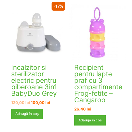
-17%
Incalzitor si
Recipient
sterilizator
pentru lapte
electric pentru
praf cu 3
biberoane 3in1
compartimente
BabyDuo Grey
Frog-fetite –
Cangaroo
Prețul
Prețul
120,00
lei
100,00
lei
inițial
curent
26,40
lei
a
este:
Adaugă în coș
fost:
100,00 lei.
Adaugă în coș
120,00 lei.