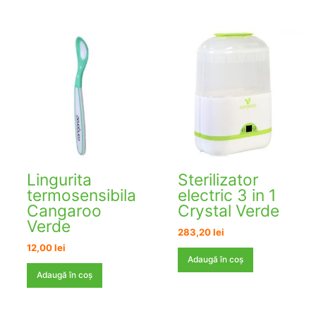
Lingurita
Sterilizator
termosensibila
electric 3 in 1
Cangaroo
Crystal Verde
Verde
283,20
lei
12,00
lei
Adaugă în coș
Adaugă în coș