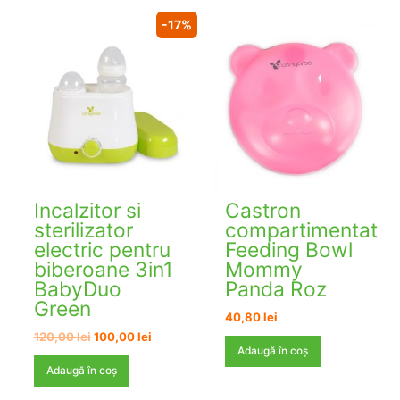
-17%
Incalzitor si
Castron
sterilizator
compartimentat
electric pentru
Feeding Bowl
biberoane 3in1
Mommy
BabyDuo
Panda Roz
Green
40,80
lei
Prețul
Prețul
120,00
lei
100,00
lei
inițial
curent
Adaugă în coș
a
este:
Adaugă în coș
fost:
100,00 lei.
120,00 lei.