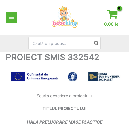
Skip
to
content
0,00
lei
Search
for:
PROIECT SMIS 332542
Scurta descriere a proiectului
TITLUL PROIECTULUI
HALA PRELUCRARE MASE PLASTICE