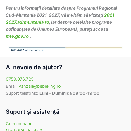
Pentru informații detaliate despre Programul Regional
Sud-Muntenia 2021-2027, vă invităm să vizitați
2021-
2027.adrmuntenia.ro
, iar despre celelalte programe
cofinanțate de Uniunea Europeană, puteți accesa
mfe.gov.ro
.
Ai nevoie de ajutor?
0753.076.725
Email:
vanzari@bebeking.ro
Suport telefonic:
Luni – Duminică 08:00-19:00
Suport şi asistenţă
Cum comand
Modalităţi de plată