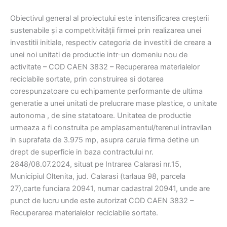
Obiectivul general al proiectului este intensificarea creșterii
sustenabile și a competitivității firmei prin realizarea unei
investitii initiale, respectiv categoria de investitii de creare a
unei noi unitati de productie intr-un domeniu nou de
activitate – COD CAEN 3832 – Recuperarea materialelor
reciclabile sortate, prin construirea si dotarea
corespunzatoare cu echipamente performante de ultima
generatie a unei unitati de prelucrare mase plastice, o unitate
autonoma , de sine statatoare. Unitatea de productie
urmeaza a fi construita pe amplasamentul/terenul intravilan
in suprafata de 3.975 mp, asupra caruia firma detine un
drept de superficie in baza contractului nr.
2848/08.07.2024, situat pe Intrarea Calarasi nr.15,
Municipiul Oltenita, jud. Calarasi (tarlaua 98, parcela
27),carte funciara 20941, numar cadastral 20941, unde are
punct de lucru unde este autorizat COD CAEN 3832 –
Recuperarea materialelor reciclabile sortate.