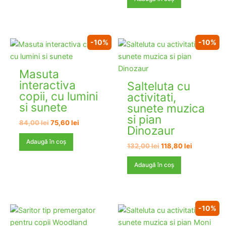
fost:
159,00 lei
186,00 lei.
-10%
-10%
Masuta
interactiva
Salteluta cu
copii, cu lumini
activitati,
si sunete
sunete muzica
si pian
Prețul
Prețul
84,00
lei
75,60
lei
Dinozaur
inițial
curent
a
este:
Adaugă în coș
Prețul
Prețul
132,00
lei
118,80
lei
fost:
75,60 lei.
inițial
curent
84,00 lei.
a
este:
Adaugă în coș
fost:
118,80 lei.
132,00 lei.
-10%