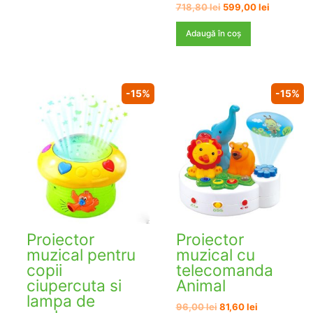
Prețul
Prețul
718,80
lei
599,00
lei
inițial
curent
a
este:
Adaugă în coș
fost:
599,00 le
718,80 lei.
-15%
-15%
Proiector
Proiector
muzical pentru
muzical cu
copii
telecomanda
ciupercuta si
Animal
lampa de
Prețul
Prețul
96,00
lei
81,60
lei