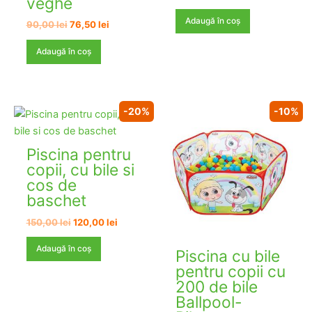
veghe
inițial
curent
a
este:
Adaugă în coș
Prețul
Prețul
90,00
lei
76,50
lei
fost:
81,60 lei.
inițial
curent
96,00 lei.
a
este:
Adaugă în coș
fost:
76,50 lei.
90,00 lei.
-20%
-10%
Piscina pentru
copii, cu bile si
cos de
baschet
Prețul
Prețul
150,00
lei
120,00
lei
inițial
curent
a
este:
Adaugă în coș
Piscina cu bile
fost:
120,00 lei.
pentru copii cu
150,00 lei.
200 de bile
Ballpool-