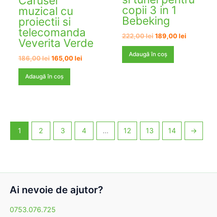
Carusel
copii 3 in 1
muzical cu
Bebeking
proiectii si
telecomanda
Prețul
Prețul
222,00
lei
189,00
lei
Veverita Verde
inițial
curent
a
este:
Adaugă în coș
Prețul
Prețul
186,00
lei
165,00
lei
fost:
189,00 lei
inițial
curent
222,00 lei.
a
este:
Adaugă în coș
fost:
165,00 lei.
186,00 lei.
1
2
3
4
…
12
13
14
→
Ai nevoie de ajutor?
0753.076.725