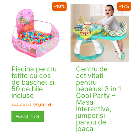
-10%
-17%
Piscina pentru
Centru de
fetite cu cos
activitati
de baschet si
pentru
50 de bile
bebelusi 3 in 1
incluse
Cool Party –
Masa
Prețul
Prețul
144,00
lei
129,60
lei
interactiva,
inițial
curent
jumper si
a
este:
Adaugă în coș
fost:
129,60 lei.
panou de
144,00 lei.
joaca