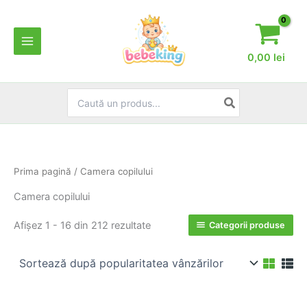
Skip
to
content
0,00
lei
Search
for:
Prima pagină
/ Camera copilului
Camera copilului
Sortat
Afișez 1 - 16 din 212 rezultate
Categorii produse
după
popularitate