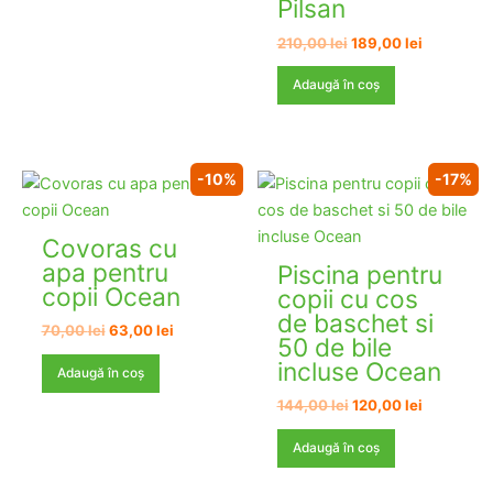
Pilsan
Prețul
Prețul
210,00
lei
189,00
lei
inițial
curent
a
este:
Adaugă în coș
fost:
189,00 lei
210,00 lei.
-10%
-17%
Covoras cu
apa pentru
Piscina pentru
copii Ocean
copii cu cos
de baschet si
Prețul
Prețul
70,00
lei
63,00
lei
50 de bile
inițial
curent
incluse Ocean
a
este:
Adaugă în coș
fost:
63,00 lei.
70,00 lei.
Prețul
Prețul
144,00
lei
120,00
lei
inițial
curent
a
este:
Adaugă în coș
fost:
120,00 lei
144,00 lei.