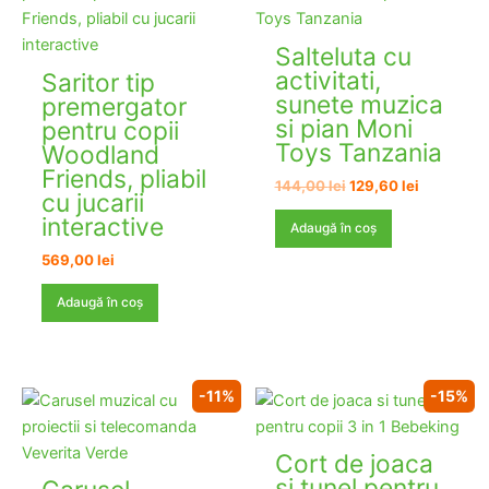
Salteluta cu
activitati,
Saritor tip
sunete muzica
premergator
si pian Moni
pentru copii
Toys Tanzania
Woodland
Friends, pliabil
Prețul
Prețul
144,00
lei
129,60
lei
cu jucarii
inițial
curent
interactive
a
este:
Adaugă în coș
fost:
129,60 lei
144,00 lei.
569,00
lei
Adaugă în coș
-11%
-15%
Cort de joaca
si tunel pentru