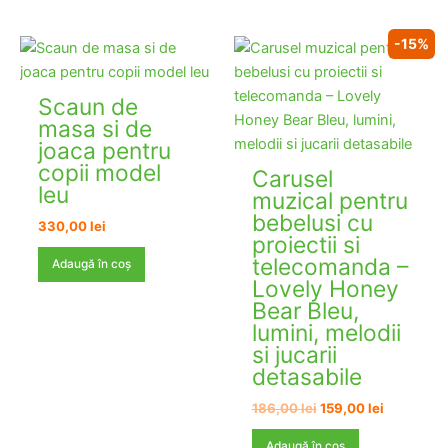
-15%
Scaun de
masa si de
joaca pentru
copii model
Carusel
leu
muzical pentru
bebelusi cu
330,00
lei
proiectii si
telecomanda –
Adaugă în coș
Lovely Honey
Bear Bleu,
lumini, melodii
si jucarii
detasabile
Prețul
Prețul
186,00
lei
159,00
lei
inițial
curent
a
este:
Adaugă în coș