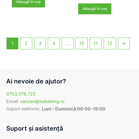
inițial
curent
Adaugă în coș
a
este:
Adaugă în coș
fost:
35,70 lei.
42,00 lei.
1
2
3
4
…
10
11
12
→
Ai nevoie de ajutor?
0753.076.725
Email:
vanzari@bebeking.ro
Suport telefonic:
Luni – Duminică 08:00-19:00
Suport şi asistenţă