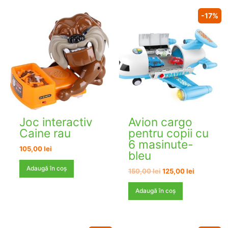
-17%
Joc interactiv
Avion cargo
Caine rau
pentru copii cu
6 masinute-
105,00
lei
bleu
Adaugă în coș
Prețul
Prețul
150,00
lei
125,00
lei
inițial
curent
a
este:
Adaugă în coș
fost:
125,00 lei.
150,00 lei.