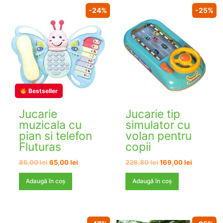
-24%
-25%
Bestseller
Jucarie
Jucarie tip
muzicala cu
simulator cu
pian si telefon
volan pentru
Fluturas
copii
Prețul
Prețul
Prețul
Prețul
85,00
lei
65,00
lei
226,80
lei
169,00
lei
inițial
curent
inițial
curent
a
este:
a
este:
Adaugă în coș
Adaugă în coș
fost:
65,00 lei.
fost:
169,00 lei
85,00 lei.
226,80 lei.