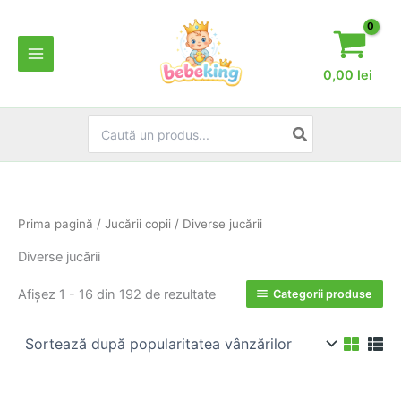
Skip
to
content
0,00
lei
Search
for:
Prima pagină
/
Jucării copii
/ Diverse jucării
Diverse jucării
Sortat
Afișez 1 - 16 din 192 de rezultate
Categorii produse
după
popularitate