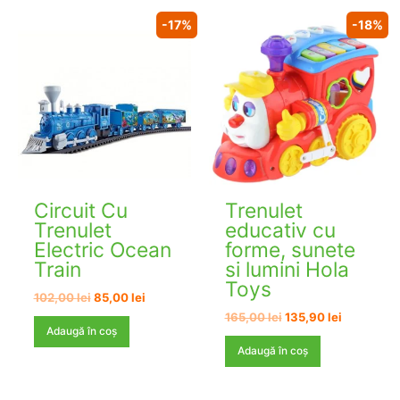
-17%
-18%
Circuit Cu
Trenulet
Trenulet
educativ cu
Electric Ocean
forme, sunete
Train
si lumini Hola
Toys
Prețul
Prețul
102,00
lei
85,00
lei
inițial
curent
Prețul
Prețul
165,00
lei
135,90
lei
a
este:
inițial
curent
Adaugă în coș
fost:
85,00 lei.
a
este:
Adaugă în coș
102,00 lei.
fost:
135,90 lei
165,00 lei.