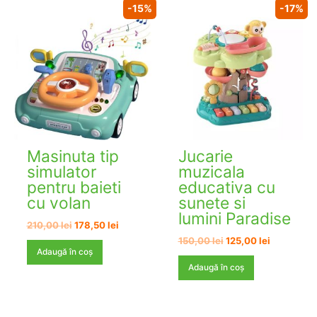
-15%
-17%
Masinuta tip
Jucarie
simulator
muzicala
pentru baieti
educativa cu
cu volan
sunete si
lumini Paradise
Prețul
Prețul
210,00
lei
178,50
lei
inițial
curent
Prețul
Prețul
150,00
lei
125,00
lei
a
este:
inițial
curent
Adaugă în coș
fost:
178,50 lei.
a
este:
Adaugă în coș
210,00 lei.
fost:
125,00 lei.
150,00 lei.