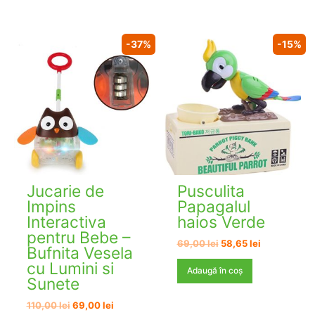
105,00 lei.
-37%
-15%
Jucarie de
Pusculita
Impins
Papagalul
Interactiva
haios Verde
pentru Bebe –
Prețul
Prețul
69,00
lei
58,65
lei
Bufnita Vesela
inițial
curent
cu Lumini si
a
este:
Adaugă în coș
fost:
58,65 lei.
Sunete
69,00 lei.
Prețul
Prețul
110,00
lei
69,00
lei