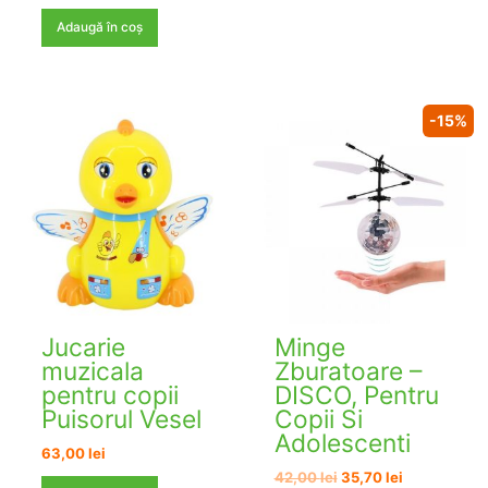
inițial
curent
a
este:
Adaugă în coș
fost:
69,00 lei.
110,00 lei.
-15%
Jucarie
Minge
muzicala
Zburatoare –
pentru copii
DISCO, Pentru
Puisorul Vesel
Copii Si
Adolescenti
63,00
lei
Prețul
Prețul
42,00
lei
35,70
lei