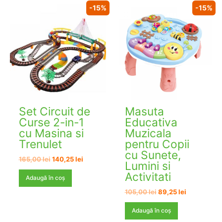
-15%
-15%
Set Circuit de
Masuta
Curse 2-in-1
Educativa
cu Masina si
Muzicala
Trenulet
pentru Copii
cu Sunete,
Prețul
Prețul
165,00
lei
140,25
lei
Lumini si
inițial
curent
Activitati
a
este:
Adaugă în coș
fost:
140,25 lei.
Prețul
Prețul
105,00
lei
89,25
lei
165,00 lei.
inițial
curent
a
este:
Adaugă în coș
fost:
89,25 lei.