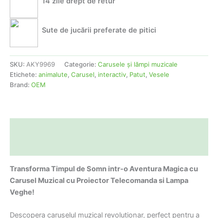
14 zile drept de retur
Sute de jucării preferate de pitici
SKU:
AKY9969
Categorie:
Carusele şi lămpi muzicale
Etichete:
animalute
,
Carusel
,
interactiv
,
Patut
,
Vesele
Brand:
OEM
Descriere
Informații suplimentare
Transforma Timpul de Somn intr-o Aventura Magica cu
Carusel Muzical cu Proiector Telecomanda si Lampa
Veghe!
Descopera caruselul muzical revolutionar, perfect pentru a