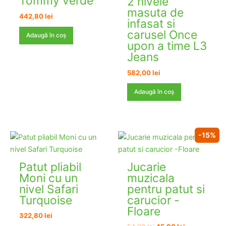
Tommy verde
2 nivele
masuta de
442,80
lei
infasat si
carusel Once
Adaugă în coș
upon a time L3
Jeans
582,00
lei
Adaugă în coș
STOC EPUIZAT
-15%
Patut pliabil
Jucarie
Moni cu un
muzicala
nivel Safari
pentru patut si
Turquoise
carucior -
Floare
322,80
lei
Prețul
Prețul