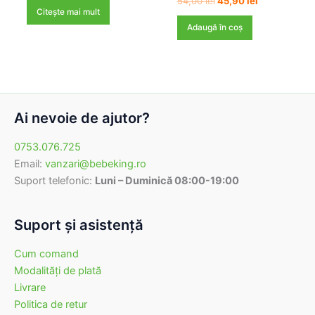
54,00
lei
45,90
lei
inițial
curent
Citește mai mult
a
este:
Adaugă în coș
fost:
45,90 lei.
54,00 lei.
Ai nevoie de ajutor?
0753.076.725
Email:
vanzari@bebeking.ro
Suport telefonic:
Luni – Duminică 08:00-19:00
Suport şi asistenţă
Cum comand
Modalităţi de plată
Livrare
Politica de retur