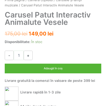
Prima pagină
/
Camera copilului
/
Carusele şi lămpi
muzicale
/ Carusel Patut Interactiv Animalute Vesele
Carusel Patut Interactiv
Animalute Vesele
Prețul
Prețul
175,00
lei
149,00
lei
inițial
curent
Disponibilitate:
În stoc
a
este:
Cantitate
-
+
Carusel
fost:
149,00 lei.
Patut
175,00 lei.
Interactiv
Adaugă în coș
Animalute
Vesele
Livrare gratuită la comenzi în valoare de peste 399 lei
Livrare rapidă în 1-3 zile