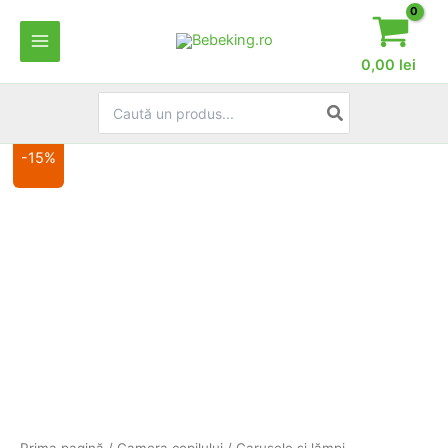
Skip
to
content
0,00
lei
Search
for:
-15%