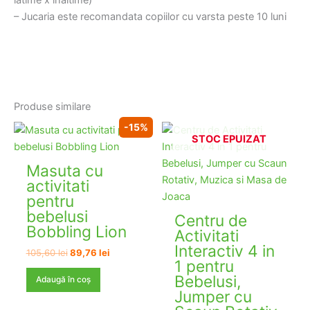
latime x inaltime)
– Jucaria este recomandata copiilor cu varsta peste 10 luni
Produse similare
-15%
STOC EPUIZAT
Masuta cu
activitati
pentru
bebelusi
Centru de
Bobbling Lion
Activitati
Interactiv 4 in
Prețul
Prețul
105,60
lei
89,76
lei
1 pentru
inițial
curent
a
este:
Bebelusi,
Adaugă în coș
fost:
89,76 lei.
Jumper cu
105,60 lei.