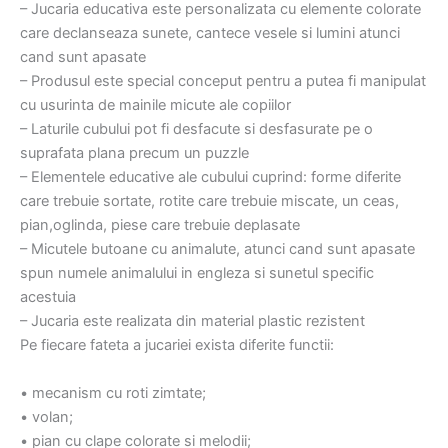
– Jucaria educativa este personalizata cu elemente colorate
care declanseaza sunete, cantece vesele si lumini atunci
cand sunt apasate
– Produsul este special conceput pentru a putea fi manipulat
cu usurinta de mainile micute ale copiilor
– Laturile cubului pot fi desfacute si desfasurate pe o
suprafata plana precum un puzzle
– Elementele educative ale cubului cuprind: forme diferite
care trebuie sortate, rotite care trebuie miscate, un ceas,
pian,oglinda, piese care trebuie deplasate
– Micutele butoane cu animalute, atunci cand sunt apasate
spun numele animalului in engleza si sunetul specific
acestuia
– Jucaria este realizata din material plastic rezistent
Pe fiecare fateta a jucariei exista diferite functii:
• mecanism cu roti zimtate;
• volan;
• pian cu clape colorate si melodii;