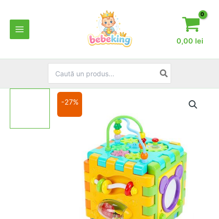
Skip
to
content
0,00
lei
Search
for:
-27%