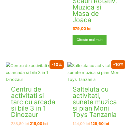
Scaun Rotativ,
Muzica si
Masa de
Joaca
579,00
lei
Citește mai mult
-10%
-10%
Centru de
Salteluta cu
activitati si
activitati,
tarc cu arcada
sunete muzica
si bile 3 in 1
si pian Moni
Dinozaur
Toys Tanzania
Prețul
Prețul
Prețul
Prețul
238,80
lei
215,00
lei
144,00
lei
129,60
lei
inițial
curent
inițial
curent