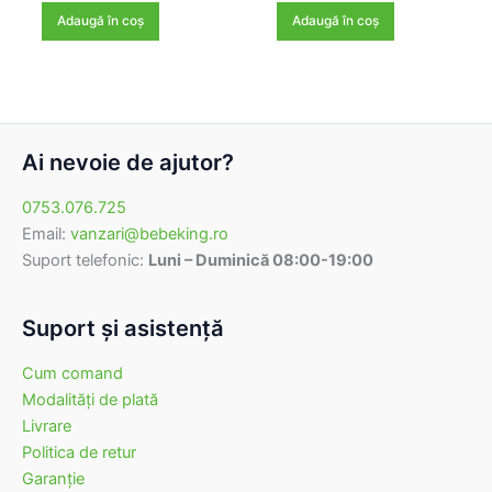
a
este:
a
este:
Adaugă în coș
Adaugă în coș
fost:
215,00 lei.
fost:
129,60 lei.
238,80 lei.
144,00 lei.
Ai nevoie de ajutor?
0753.076.725
Email:
vanzari@bebeking.ro
Suport telefonic:
Luni – Duminică 08:00-19:00
Suport şi asistenţă
Cum comand
Modalităţi de plată
Livrare
Politica de retur
Garanţie