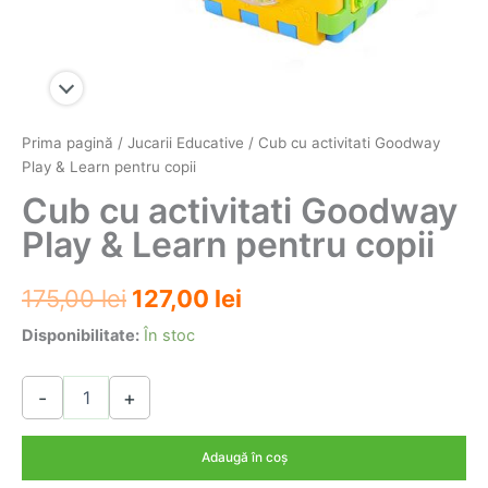
Prima pagină
/
Jucarii Educative
/ Cub cu activitati Goodway
Play & Learn pentru copii
Cub cu activitati Goodway
Play & Learn pentru copii
Prețul
Prețul
175,00
lei
127,00
lei
inițial
curent
Disponibilitate:
În stoc
a
este:
Cantitate
-
+
Cub
fost:
127,00 lei.
cu
175,00 lei.
activitati
Adaugă în coș
Goodway