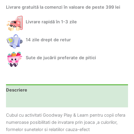
Play
Livrare gratuită la comenzi în valoare de peste 399 lei
&
Learn
pentru
Livrare rapidă în 1-3 zile
copii
14 zile drept de retur
Sute de jucării preferate de pitici
Descriere
Informații suplimentare
Cubul cu activitati Goodway Play & Learn pentru copii ofera
numeroase posibilitati de invatare prin joaca ,a culorilor,
formelor sunetelor si relatiilor cauza-efect