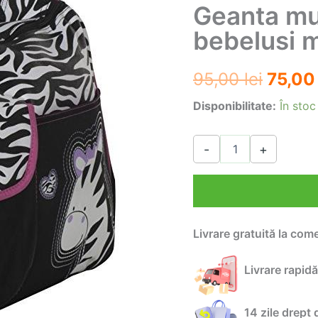
Geanta mul
bebelusi 
Prețul
95,00
lei
75,0
inițial
Disponibilitate:
În stoc
a
Cantitate
-
+
Geanta
fost:
multifunctionala
pentru
95,00 
bebelusi
model
Zebra
Livrare gratuită la com
Livrare rapidă
14 zile drept 