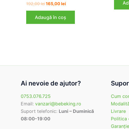
Ad
Prețul
Prețul
192,00
lei
165,00
lei
inițial
curent
a
este:
Adaugă în coș
fost:
165,00 lei.
192,00 lei.
Ai nevoie de ajutor?
Suport
0753.076.725
Cum co
Email:
vanzari@bebeking.ro
Modalită
Suport telefonic:
Luni – Duminică
Livrare
08:00-19:00
Politica
Garanţi