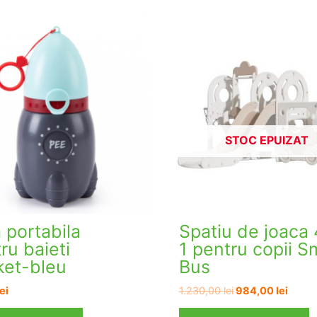
STOC EPUIZAT
a portabila
Spatiu de joaca 
ru baieti
1 pentru copii S
ket-bleu
Bus
Prețul
Prețu
lei
1.230,00
lei
984,00
lei
inițial
curen
a
este: