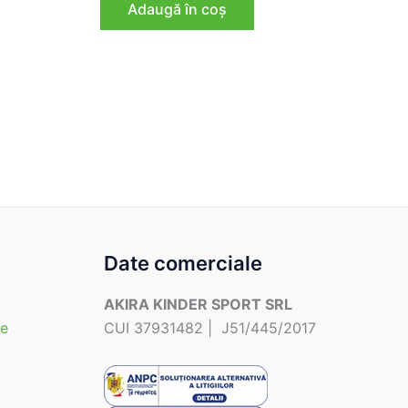
Adaugă în coș
0 lei.
fost:
189,00 lei.
222,00 lei.
Date comerciale
AKIRA KINDER SPORT SRL
te
CUI 37931482 | J51/445/2017