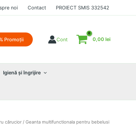
spre noi
Contact
PROIECT SMIS 332542
0,00
lei
% Promoţii
Cont
Igienă şi îngrijire
ru cărucior
/ Geanta multifunctionala pentru bebelusi