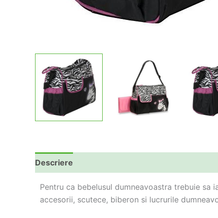
Descriere
Informații suplimentare
Pentru ca bebelusul dumneavoastra trebuie sa ias
accesorii, scutece, biberon si lucrurile dumneav