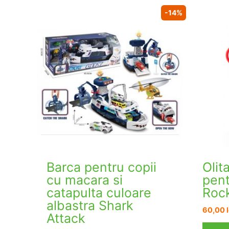
-14%
Barca pentru copii
Olit
cu macara si
pent
catapulta culoare
Roc
albastra Shark
60,00
Attack