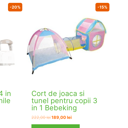
-20%
-15%
4 in
Cort de joaca si
mile
tunel pentru copii 3
in 1 Bebeking
l
Prețul
Prețul
222,00
lei
189,00
lei
t
inițial
curent
a
este: