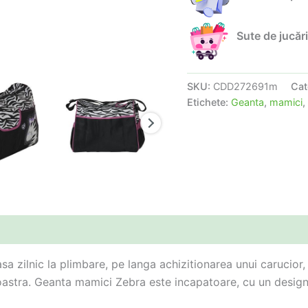
Sute de jucări
SKU:
CDD272691m
Cat
Etichete:
Geanta
,
mamici
,
a zilnic la plimbare, pe langa achizitionarea unui carucior,
oastra. Geanta mamici Zebra este incapatoare, cu un design