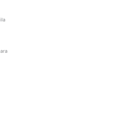
ila
oara