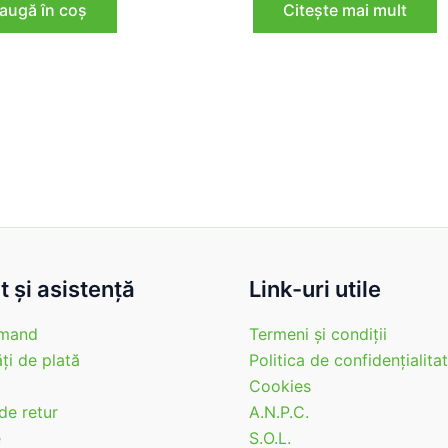
augă în coș
Citește mai mult
fost:
984,0
1.230,00 lei.
 şi asistenţă
Link-uri utile
mand
Termeni şi condiţii
ţi de plată
Politica de confidenţialita
Cookies
 de retur
A.N.P.C.
e
S.O.L.