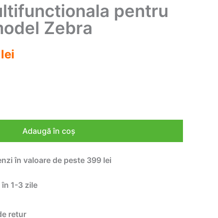
tifunctionala pentru
model Zebra
Prețul
0
lei
curent
este:
75,00 lei.
lei.
Adaugă în coș
enzi în valoare de peste 399 lei
 în 1-3 zile
de retur