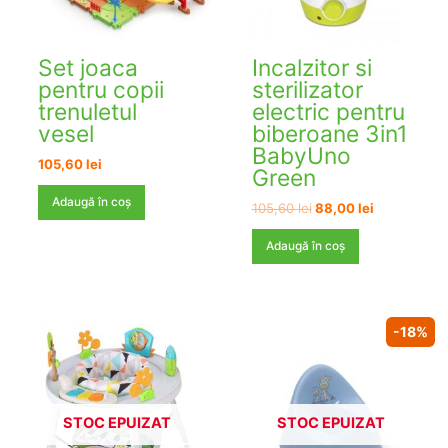
Set joaca
Incalzitor si
pentru copii
sterilizator
trenuletul
electric pentru
vesel
biberoane 3in1
BabyUno
105,60
lei
Green
Adaugă în coș
Prețul
Prețul
105,60
lei
88,00
lei
inițial
curent
a
este:
Adaugă în coș
fost:
88,00 lei.
105,60 lei.
-18%
STOC EPUIZAT
STOC EPUIZAT