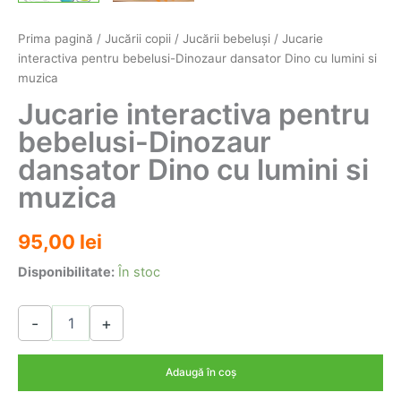
Prima pagină
/
Jucării copii
/
Jucării bebeluşi
/ Jucarie
interactiva pentru bebelusi-Dinozaur dansator Dino cu lumini si
muzica
Jucarie interactiva pentru
bebelusi-Dinozaur
dansator Dino cu lumini si
muzica
95,00
lei
Disponibilitate:
În stoc
Cantitate
-
+
Jucarie
interactiva
pentru
Adaugă în coș
bebelusi-