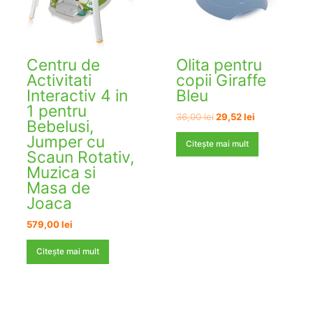
Centru de
Olita pentru
Activitati
copii Giraffe
Interactiv 4 in
Bleu
1 pentru
Prețul
Prețul
36,00
lei
29,52
lei
Bebelusi,
inițial
curent
Jumper cu
a
este:
Citește mai mult
fost:
29,52 lei.
Scaun Rotativ,
36,00 lei.
Muzica si
Masa de
Joaca
579,00
lei
Citește mai mult