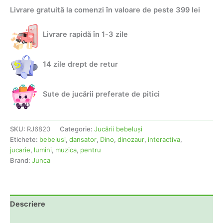
Dinozaur
Livrare gratuită la comenzi în valoare de peste 399 lei
dansator
Dino
cu
Livrare rapidă în 1-3 zile
lumini
si
muzica
14 zile drept de retur
Sute de jucării preferate de pitici
SKU:
RJ6820
Categorie:
Jucării bebeluşi
Etichete:
bebelusi
,
dansator
,
Dino
,
dinozaur
,
interactiva
,
jucarie
,
lumini
,
muzica
,
pentru
Brand:
Junca
Descriere