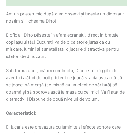
Informații suplimentare
Am un prieten mic,după cum observi și tu:este un dinozaur
nostim și îl cheamă Dino!
E oficial! Dino pășește în afara ecranului, direct în brațele
copilașului tău! Bucurati-va de o calatorie jurasica cu
miscare, lumini ai sunete!Iata, o jucarie distractiva pentru
iubitori de dinozauri.
Sub forma unei jucării viu colorata, Dino este pregătit de
aventuri alături de noii prieteni de joacă și
abia așteaptă să
se joace, să mergă (se mișcă cu un efect de săritură) să
doarmă și să sporovăiască la masă cu cei mici. Va fi atat de
distractiv!!! Dispune de două niveluri de volum.
Caracteristici:
 jucaria este prevazuta cu luminite si efecte sonore care