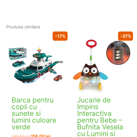
Produse similare
-17%
-37%
Barca pentru
Jucarie de
copii cu
Impins
sunete si
Interactiva
lumini culoare
pentru Bebe –
verde
Bufnita Vesela
cu Lumini si
Prețul
Prețul
189,60
lei
158,00
lei