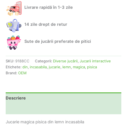
Livrare rapidă în 1-3 zile
14 zile drept de retur
Sute de jucării preferate de pitici
SKU:
9188CC
Categorii:
Diverse jucării
,
Jucarii interactive
Etichete:
din
,
incasabila
,
jucarie
,
lemn
,
magica
,
pisica
Brand:
OEM
Descriere
Informații suplimentare
Jucarie magica pisica din lemn incasabila