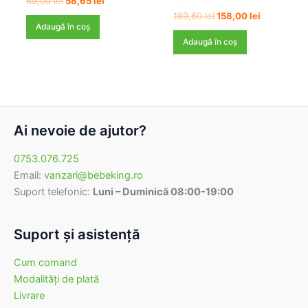
69,00
lei
58,65
lei
inițial
curent
Prețul
Prețul
189,60
lei
158,00
lei
a
este:
inițial
curent
Adaugă în coș
fost:
58,65 lei.
a
este:
Adaugă în coș
69,00 lei.
fost:
158,00 lei.
189,60 lei.
Ai nevoie de ajutor?
0753.076.725
Email:
vanzari@bebeking.ro
Suport telefonic:
Luni – Duminică 08:00-19:00
Suport şi asistenţă
Cum comand
Modalităţi de plată
Livrare