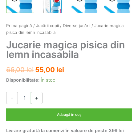
Prima pagină
/
Jucării copii
/
Diverse jucării
/ Jucarie magica
pisica din lemn incasabila
Jucarie magica pisica din
lemn incasabila
Prețul
Prețul
66,00
lei
55,00
lei
inițial
curent
Disponibilitate:
În stoc
a
este:
Cantitate
-
+
Jucarie
fost:
55,00 lei.
magica
66,00 lei.
pisica
Adaugă în coș
din
lemn
Livrare gratuită la comenzi în valoare de peste 399 lei
incasabila