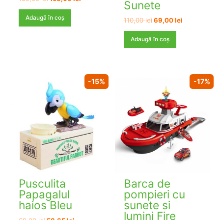
Sunete
inițial
curent
a
este:
Adaugă în coș
Prețul
Prețul
110,00
lei
69,00
lei
fost:
158,00 lei.
inițial
curent
189,60 lei.
a
este:
Adaugă în coș
fost:
69,00 lei.
110,00 lei.
-15%
-17%
Pusculita
Barca de
Papagalul
pompieri cu
haios Bleu
sunete si
lumini Fire
Prețul
Prețul