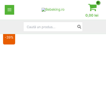
Skip
to
content
0,00
lei
Search
for:
-39%