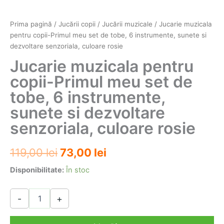
Prima pagină
/
Jucării copii
/
Jucării muzicale
/ Jucarie muzicala
pentru copii-Primul meu set de tobe, 6 instrumente, sunete si
dezvoltare senzoriala, culoare rosie
Jucarie muzicala pentru
copii-Primul meu set de
tobe, 6 instrumente,
sunete si dezvoltare
senzoriala, culoare rosie
Prețul
Prețul
119,00
lei
73,00
lei
inițial
curent
Disponibilitate:
În stoc
a
este:
Cantitate
-
+
Jucarie
fost:
73,00 lei.
muzicala
pentru