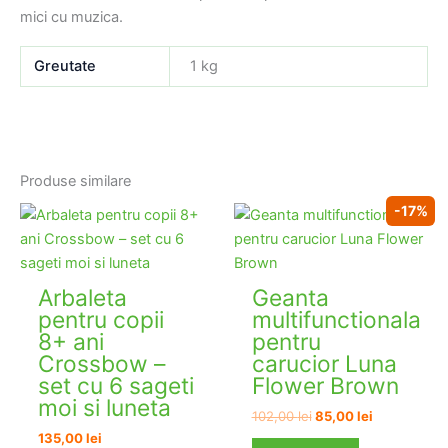
mici cu muzica.
Greutate
1 kg
Produse similare
-17%
Arbaleta
Geanta
pentru copii
multifunctionala
8+ ani
pentru
Crossbow –
carucior Luna
set cu 6 sageti
Flower Brown
moi si luneta
Prețul
Prețul
102,00
lei
85,00
lei
inițial
curent
135,00
lei