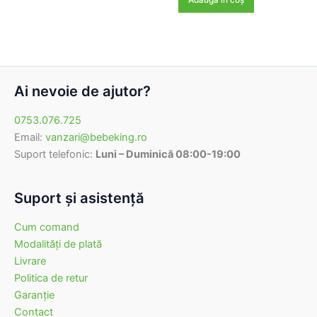
Adaugă în coș
36,00 lei.
fost:
49,00 lei.
65,00 lei.
Ai nevoie de ajutor?
0753.076.725
Email:
vanzari@bebeking.ro
Suport telefonic:
Luni – Duminică 08:00-19:00
Suport şi asistenţă
Cum comand
Modalităţi de plată
Livrare
Politica de retur
Garanţie
Contact