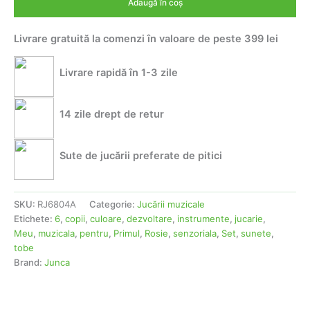
119,00 lei.
Adaugă în coș
copii-
Primul
Livrare gratuită la comenzi în valoare de peste 399 lei
meu
set
de
Livrare rapidă în 1-3 zile
tobe,
6
instrumente,
14 zile drept de retur
sunete
si
dezvoltare
Sute de jucării preferate de pitici
senzoriala,
culoare
rosie
SKU:
RJ6804A
Categorie:
Jucării muzicale
Etichete:
6
,
copii
,
culoare
,
dezvoltare
,
instrumente
,
jucarie
,
Meu
,
muzicala
,
pentru
,
Primul
,
Rosie
,
senzoriala
,
Set
,
sunete
,
tobe
Brand:
Junca