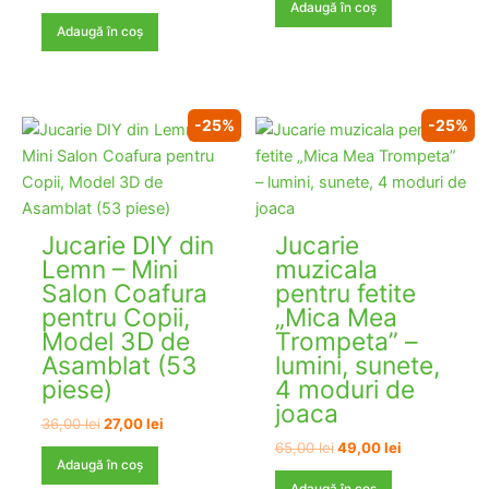
a
este:
Adaugă în coș
fost:
85,00 lei.
Adaugă în coș
102,00 lei.
-25%
-25%
Jucarie DIY din
Jucarie
Lemn – Mini
muzicala
Salon Coafura
pentru fetite
pentru Copii,
„Mica Mea
Model 3D de
Trompeta” –
Asamblat (53
lumini, sunete,
piese)
4 moduri de
joaca
Prețul
Prețul
36,00
lei
27,00
lei
inițial
curent
Prețul
Prețul
65,00
lei
49,00
lei
a
este:
inițial
curent
Adaugă în coș
fost:
27,00 lei.
a
este: