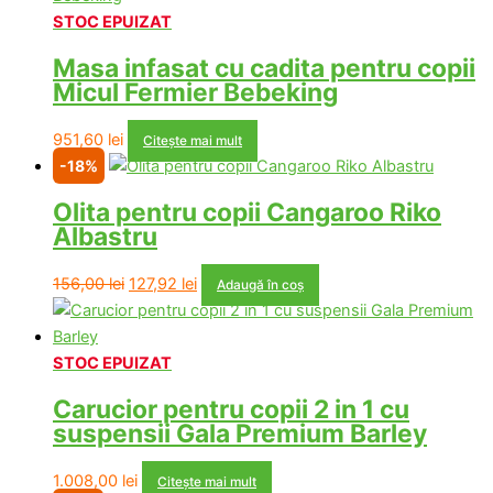
STOC EPUIZAT
Masa infasat cu cadita pentru copii
Micul Fermier Bebeking
951,60
lei
Citește mai mult
-18%
Olita pentru copii Cangaroo Riko
Albastru
Prețul
Prețul
156,00
lei
127,92
lei
Adaugă în coș
inițial
curent
a
este:
fost:
127,92 lei.
STOC EPUIZAT
156,00 lei.
Carucior pentru copii 2 in 1 cu
suspensii Gala Premium Barley
1.008,00
lei
Citește mai mult