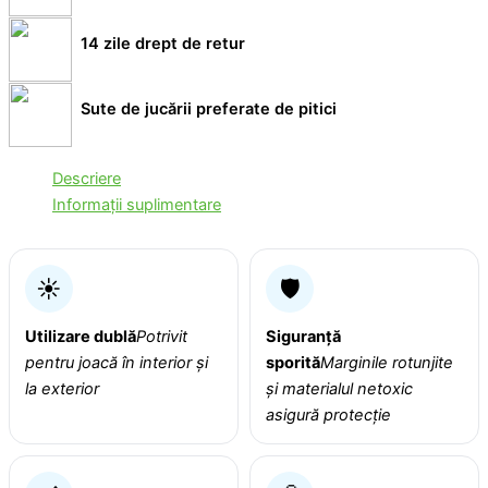
14 zile drept de retur
Sute de jucării preferate de pitici
Descriere
Informații suplimentare
☀️
🛡️
Utilizare dublă
Potrivit
Siguranță
pentru joacă în interior și
sporită
Marginile rotunjite
la exterior
și materialul netoxic
asigură protecție