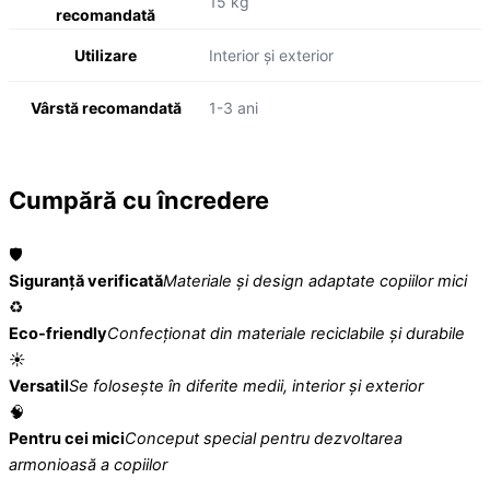
15 kg
recomandată
Utilizare
Interior și exterior
Vârstă recomandată
1-3 ani
Cumpără cu încredere
🛡️
Siguranță verificată
Materiale și design adaptate copiilor mici
♻️
Eco-friendly
Confecționat din materiale reciclabile și durabile
☀️
Versatil
Se folosește în diferite medii, interior și exterior
🧠
Pentru cei mici
Conceput special pentru dezvoltarea
armonioasă a copiilor