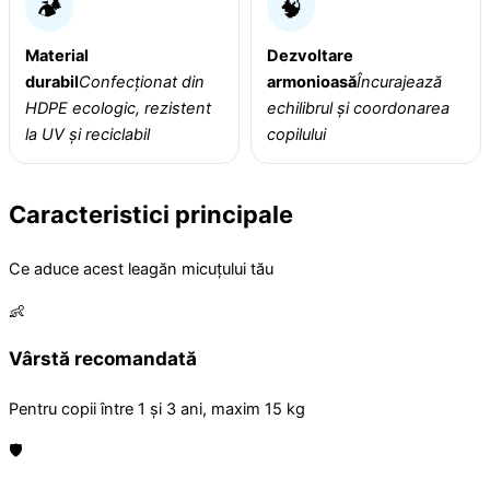
🏕️
🧠
Material
Dezvoltare
durabil
Confecționat din
armonioasă
Încurajează
HDPE ecologic, rezistent
echilibrul și coordonarea
la UV și reciclabil
copilului
Caracteristici principale
Ce aduce acest leagăn micuțului tău
👶
Vârstă recomandată
Pentru copii între 1 și 3 ani, maxim 15 kg
🛡️