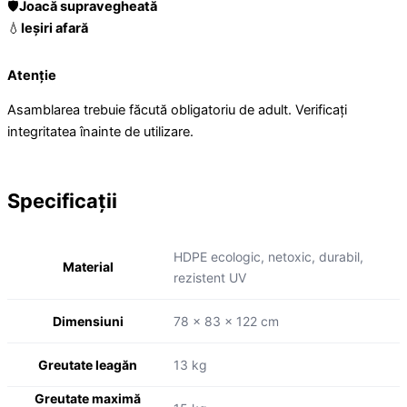
🛡️
Joacă supravegheată
💧
Ieșiri afară
Atenție
Asamblarea trebuie făcută obligatoriu de adult. Verificați
integritatea înainte de utilizare.
Specificații
HDPE ecologic, netoxic, durabil,
Material
rezistent UV
Dimensiuni
78 x 83 x 122 cm
Greutate leagăn
13 kg
Greutate maximă