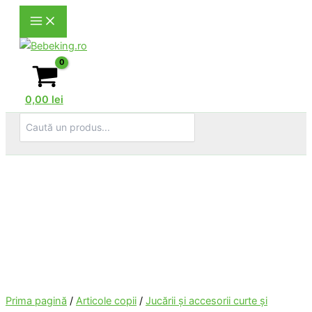
Skip
to
content
0,00
lei
Search
for:
Prima pagină
/
Articole copii
/
Jucării şi accesorii curte şi