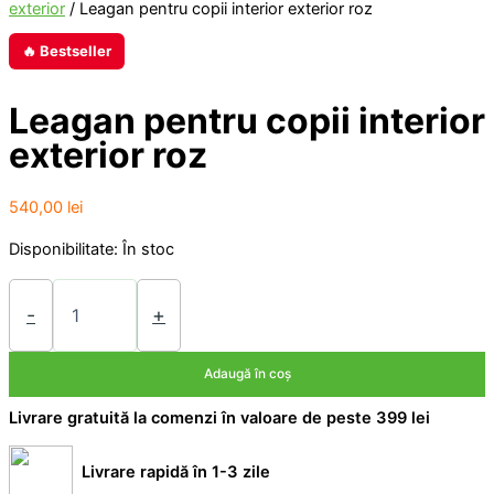
exterior
/ Leagan pentru copii interior exterior roz
🔥 Bestseller
Leagan pentru copii interior
exterior roz
540,00
lei
Disponibilitate:
În stoc
Cantitate
Leagan
-
+
pentru
copii
Adaugă în coș
interior
exterior
Livrare gratuită la comenzi în valoare de peste 399 lei
roz
Livrare rapidă în 1-3 zile