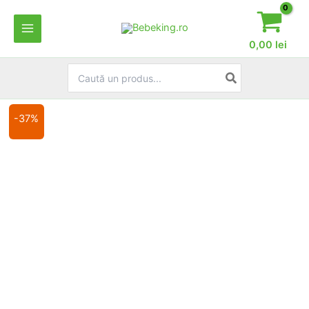
Skip
to
content
0,00
lei
Search
for:
-37%