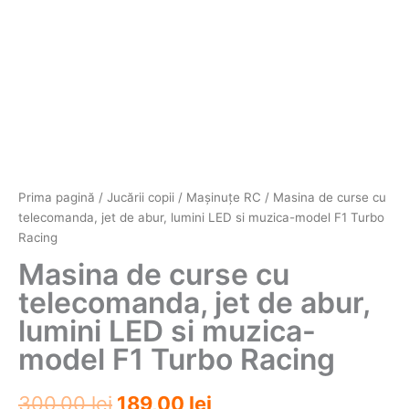
Prima pagină
/
Jucării copii
/
Maşinuţe RC
/ Masina de curse cu
telecomanda, jet de abur, lumini LED si muzica-model F1 Turbo
Racing
Masina de curse cu
telecomanda, jet de abur,
lumini LED si muzica-
model F1 Turbo Racing
Prețul
Prețul
300,00
lei
189,00
lei