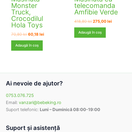
Monster
telecomanda
Truck,
Amfibie Verde
Crocodilul
Prețul
Prețul
418,80
lei
275,00
lei
Hola Toys
inițial
curent
a
este:
Adaugă în coș
Prețul
Prețul
70,80
lei
60,18
lei
fost:
275,00 lei.
inițial
curent
418,80 lei.
a
este:
Adaugă în coș
fost:
60,18 lei.
70,80 lei.
Ai nevoie de ajutor?
0753.076.725
Email:
vanzari@bebeking.ro
Suport telefonic:
Luni – Duminică 08:00-19:00
Suport şi asistenţă