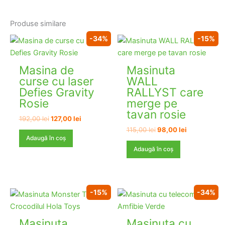
Produse similare
-34%
-15%
Masina de
Masinuta
curse cu laser
WALL
Defies Gravity
RALLYST care
Rosie
merge pe
tavan rosie
Prețul
Prețul
192,00
lei
127,00
lei
inițial
curent
Prețul
Prețul
115,00
lei
98,00
lei
a
este:
inițial
curent
Adaugă în coș
fost:
127,00 lei.
a
este:
Adaugă în coș
192,00 lei.
fost:
98,00 lei.
115,00 lei.
-15%
-34%
Masinuta
Masinuta cu