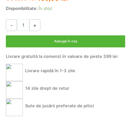
inițial
curent
Disponibilitate:
În stoc
a
este:
Cantitate
-
+
Masina
fost:
189,00 lei.
de
300,00 lei.
curse
Adaugă în coș
cu
telecomanda,
Livrare gratuită la comenzi în valoare de peste 399 lei
jet
de
abur,
Livrare rapidă în 1-3 zile
lumini
LED
si
14 zile drept de retur
muzica-
model
F1
Sute de jucării preferate de pitici
Turbo
Racing