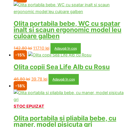
a
este:
fost:
127,00 lei.
192,00 lei.
Olita portabila bebe, WC cu spatar
inalt si scaun ergonomic model leu
culoare galben
Prețul
Prețul
142,80
lei
117,10
lei
Adaugă în coș
inițial
curent
-15%
a
este:
Olita copii Sea Life Alb cu Rosu
fost:
117,10 lei.
142,80 lei.
Prețul
Prețul
46,80
lei
39,78
lei
Adaugă în coș
inițial
curent
-18%
a
este:
fost:
39,78 lei.
46,80 lei.
STOC EPUIZAT
Olita portabila si pliabila bebe, cu
maner, model pisicuta gri