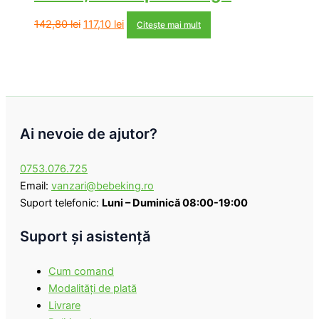
Prețul
Prețul
142,80
lei
117,10
lei
Citește mai mult
inițial
curent
a
este:
fost:
117,10 lei.
142,80 lei.
Ai nevoie de ajutor?
0753.076.725
Email:
vanzari@bebeking.ro
Suport telefonic:
Luni – Duminică 08:00-19:00
Suport şi asistenţă
Cum comand
Modalităţi de plată
Livrare