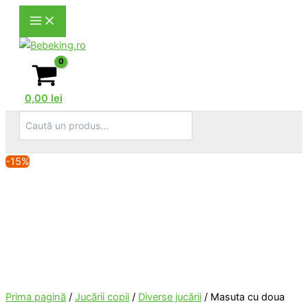
Skip
to
content
0,00
lei
Search
for:
-15%
Prima pagină
/
Jucării copii
/
Diverse jucării
/ Masuta cu doua