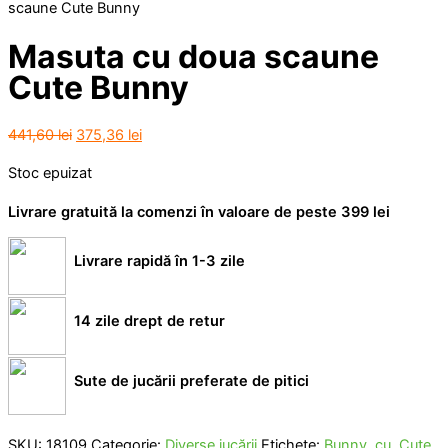
scaune Cute Bunny
Masuta cu doua scaune
Cute Bunny
Prețul
Prețul
441,60
lei
375,36
lei
inițial
curent
Stoc epuizat
a
este:
fost:
375,36 lei.
Livrare gratuită la comenzi în valoare de peste 399 lei
441,60 lei.
Livrare rapidă în 1-3 zile
14 zile drept de retur
Sute de jucării preferate de pitici
SKU:
18109
Categorie:
Diverse jucării
Etichete:
Bunny
,
cu
,
Cute
,