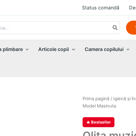
Status comandă
De
a plimbare
Articole copii
Camera copilului
Prima pagină
/
Igienă şi în
Model Masinuta
🔥 Bestseller
Olita muzi