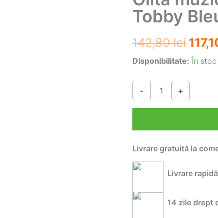
Tobby Ble
Prețu
142,80
lei
117,
iniția
Disponibilitate:
În stoc
a
Cantitate
-
+
Olita
fost:
muzicala
pentru
142,8
copii
Tobby
Bleu-
Livrare gratuită la com
Model
Masinuta
Livrare rapidă
14 zile drept 