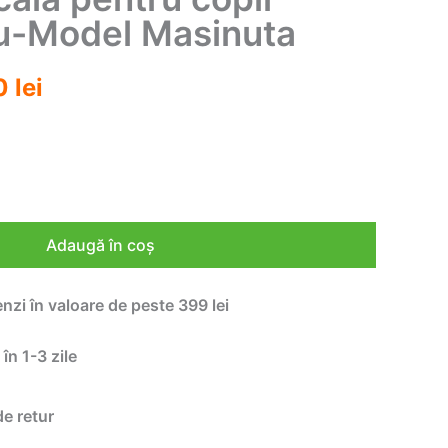
u-Model Masinuta
l
Prețul
10
lei
l
curent
este:
117,10 lei.
0 lei.
Adaugă în coș
enzi în valoare de peste 399 lei
 în 1-3 zile
de retur