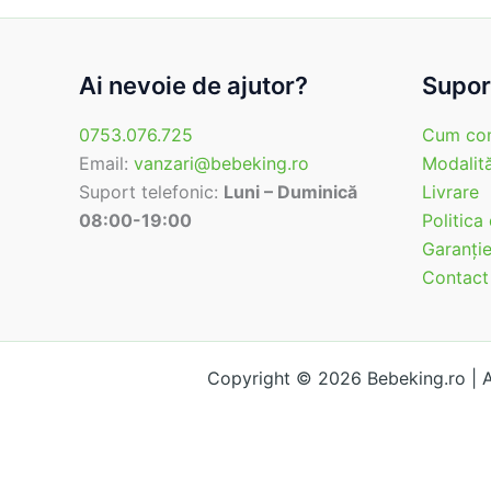
Ai nevoie de ajutor?
Suport
0753.076.725
Cum co
Email:
vanzari@bebeking.ro
Modalită
Suport telefonic:
Luni – Duminică
Livrare
08:00-19:00
Politica
Garanţi
Contact
Copyright © 2026 Bebeking.ro |