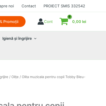
spre noi
Contact
PROIECT SMIS 332542
0,00
lei
% Promoţii
Cont
Igienă şi îngrijire
grijire
/
Oliţe
/ Olita muzicala pentru copii Tobby Bleu-
cala pentru copii