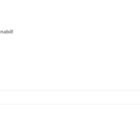
nabil!
STOC EPUIZAT