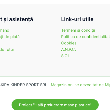
 şi asistenţă
Link-uri utile
mand
Termeni şi condiţii
ţi de plată
Politica de confidenţialita
Cookies
 de retur
A.N.P.C.
e
S.O.L.
 AKIRA KINDER SPORT SRL |
Magazin online dezvoltat de 
Proiect "Hală prelucrare mase plastice"