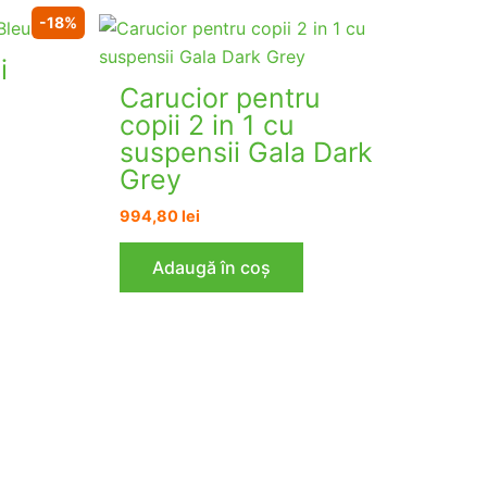
-18%
i
Carucior pentru
copii 2 in 1 cu
suspensii Gala Dark
Grey
994,80
lei
Adaugă în coș