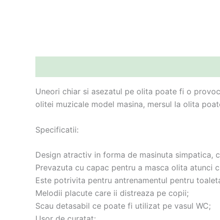
Descriere
Informații suplimentare
Uneori chiar si asezatul pe olita poate fi o provo
olitei muzicale model masina, mersul la olita poat
Specificatii:
Design atractiv in forma de masinuta simpatica, c
Prevazuta cu capac pentru a masca olita atunci c
Este potrivita pentru antrenamentul pentru toaleta
Melodii placute care ii distreaza pe copii;
Scau detasabil ce poate fi utilizat pe vasul WC;
Usor de curatat;