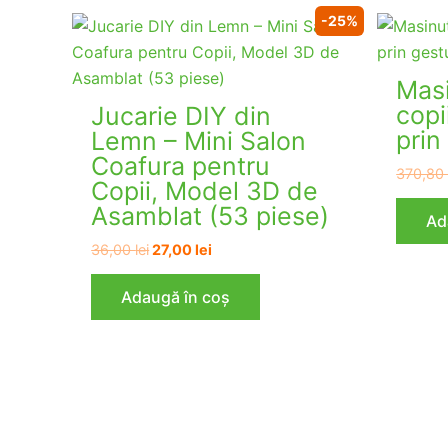
-25%
Masi
copi
Jucarie DIY din
prin
Lemn – Mini Salon
Coafura pentru
370,8
Copii, Model 3D de
Asamblat (53 piese)
Ad
Prețul
Prețul
36,00
lei
27,00
lei
inițial
curent
a
este:
Adaugă în coș
fost:
27,00 lei.
36,00 lei.