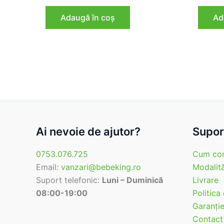
inițial
curent
a
este:
Adaugă în coș
Ad
fost:
168,00 lei.
210,00 lei.
Ai nevoie de ajutor?
Suport
0753.076.725
Cum co
Email:
vanzari@bebeking.ro
Modalită
Suport telefonic:
Luni – Duminică
Livrare
08:00-19:00
Politica
Garanţi
Contact