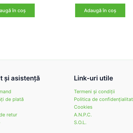
inițial
curent
inițial
curent
a
este:
a
este:
augă în coș
Adaugă în coș
fost:
156,00 lei.
fost:
239,04 
195,00 lei.
298,80 lei.
 şi asistenţă
Link-uri utile
mand
Termeni şi condiţii
ţi de plată
Politica de confidenţialita
Cookies
 de retur
A.N.P.C.
e
S.O.L.