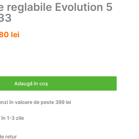
e reglabile Evolution 5
-33
ul
Prețul
,80
lei
l
curent
este:
244,80 lei.
00 lei.
Adaugă în coș
enzi în valoare de peste 399 lei
 în 1-3 zile
de retur