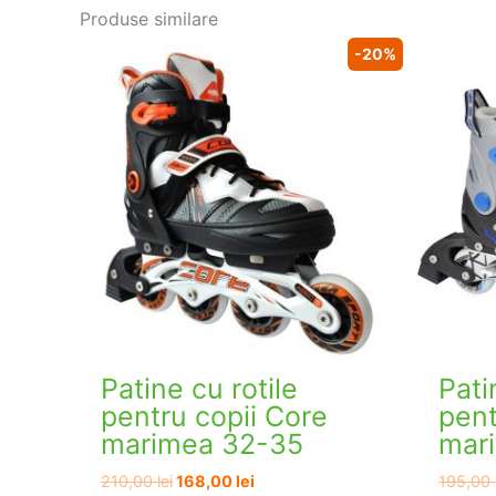
Produse similare
-20%
Patine cu rotile
Pati
pentru copii Core
pent
marimea 32-35
mar
Prețul
Prețul
210,00
lei
168,00
lei
195,00