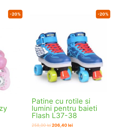
-20%
-20%
Patine cu rotile si
zzy
lumini pentru baieti
Flash L37-38
Prețul
Prețul
258,00
lei
206,40
lei