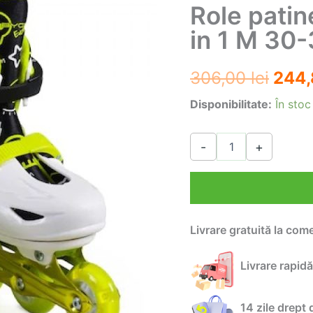
Role patin
in 1 M 30
Preț
306,00
lei
244
iniția
Disponibilitate:
În stoc
a
Cantitate
-
+
Role
fost:
patine
reglabile
306,
Evolution
5
in
Livrare gratuită la com
1
M
30-
Livrare rapidă
33
14 zile drept 