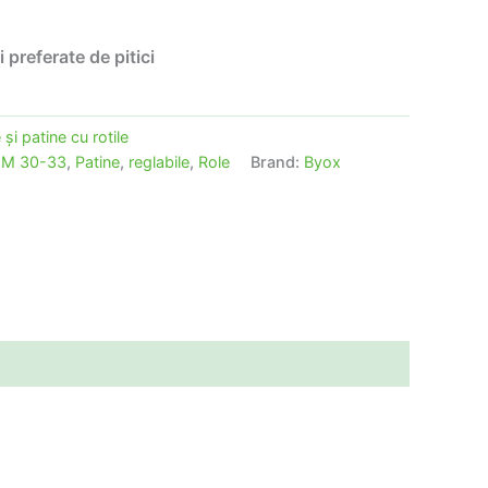
i preferate de pitici
 şi patine cu rotile
,
M 30-33
,
Patine
,
reglabile
,
Role
Brand:
Byox