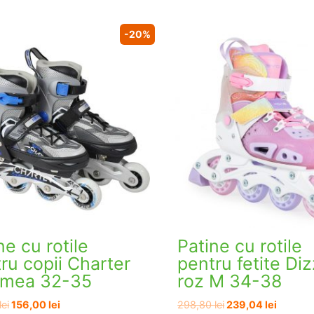
-20%
ne cu rotile
Patine cu rotile
ru copii Charter
pentru fetite Di
imea 32-35
roz M 34-38
Prețul
Prețul
Prețul
Prețul
lei
156,00
lei
298,80
lei
239,04
lei