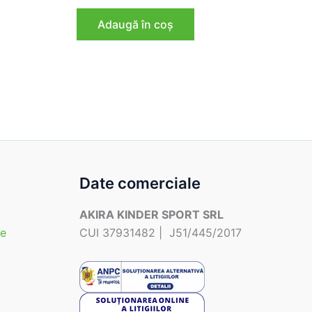
inițial
curent
a
este:
Adaugă în coș
lei.
fost:
206,40 lei.
258,00 lei.
Date comerciale
AKIRA KINDER SPORT SRL
te
CUI 37931482 | J51/445/2017