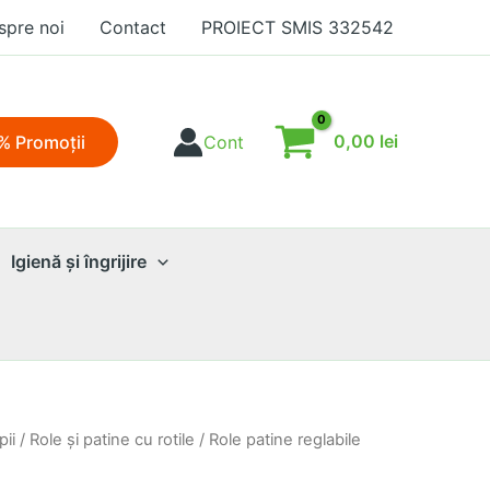
spre noi
Contact
PROIECT SMIS 332542
0,00
lei
% Promoţii
Cont
Igienă şi îngrijire
pii
/
Role şi patine cu rotile
/ Role patine reglabile