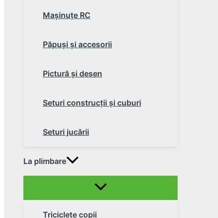
Maşinuţe RC
Păpuşi şi accesorii
Pictură şi desen
Seturi construcţii şi cuburi
Seturi jucării
La plimbare
Triciclete copii