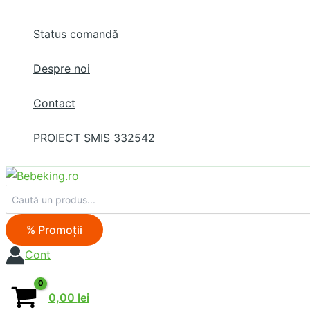
Skip
to
Status comandă
content
Despre noi
Contact
PROIECT SMIS 332542
Search
for:
% Promoţii
Cont
0,00
lei