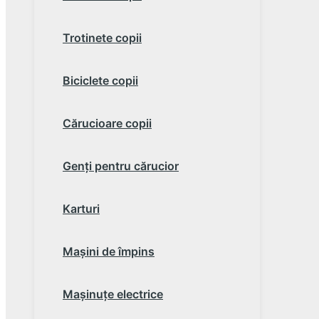
Trotinete copii
Biciclete copii
Cărucioare copii
Genţi pentru cărucior
Karturi
Maşini de împins
Maşinuţe electrice