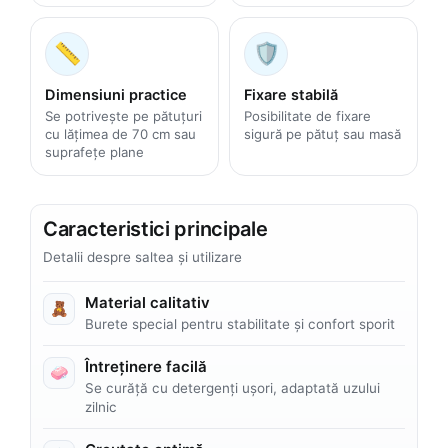
📏
🛡️
Dimensiuni practice
Fixare stabilă
Se potrivește pe pătuțuri
Posibilitate de fixare
cu lățimea de 70 cm sau
sigură pe pătuț sau masă
suprafețe plane
Caracteristici principale
Detalii despre saltea și utilizare
Material calitativ
🧸
Burete special pentru stabilitate și confort sporit
Întreținere facilă
🧼
Se curăță cu detergenți ușori, adaptată uzului
zilnic