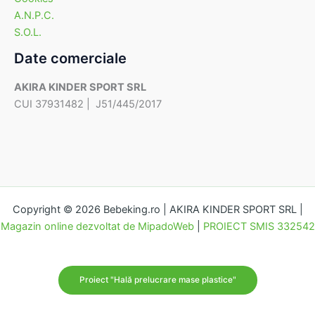
A.N.P.C.
S.O.L.
Date comerciale
AKIRA KINDER SPORT SRL
CUI 37931482 | J51/445/2017
Copyright © 2026 Bebeking.ro | AKIRA KINDER SPORT SRL |
Magazin online dezvoltat de MipadoWeb
|
PROIECT SMIS 332542
Proiect "Hală prelucrare mase plastice"