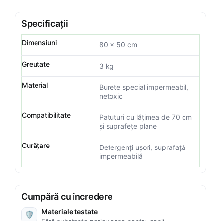
Specificații
Dimensiuni
80 x 50 cm
Greutate
3 kg
Material
Burete special impermeabil,
netoxic
Compatibilitate
Patuturi cu lățimea de 70 cm
și suprafețe plane
Curățare
Detergenți ușori, suprafață
impermeabilă
Cumpără cu încredere
Materiale testate
🛡️
Fără substanțe periculoase pentru copii.