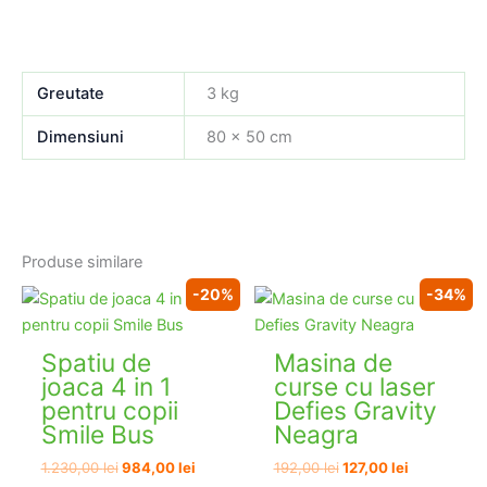
Greutate
3 kg
Dimensiuni
80 × 50 cm
STOC EPUIZAT
Produse similare
-20%
-34%
Spatiu de
Masina de
joaca 4 in 1
curse cu laser
pentru copii
Defies Gravity
Smile Bus
Neagra
Prețul
Prețul
Prețul
Prețul
1.230,00
lei
984,00
lei
192,00
lei
127,00
lei
inițial
curent
inițial
curent