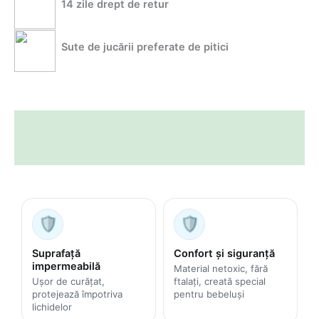
14 zile drept de retur
Sute de jucării preferate de pitici
Descriere
Informații suplimentare
🛡️
🛡️
Suprafață
Confort și siguranță
impermeabilă
Material netoxic, fără
Ușor de curățat,
ftalați, creată special
protejează împotriva
pentru bebeluși
lichidelor