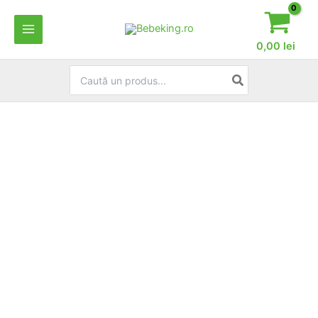
Skip
to
content
0,00
lei
Search
for: