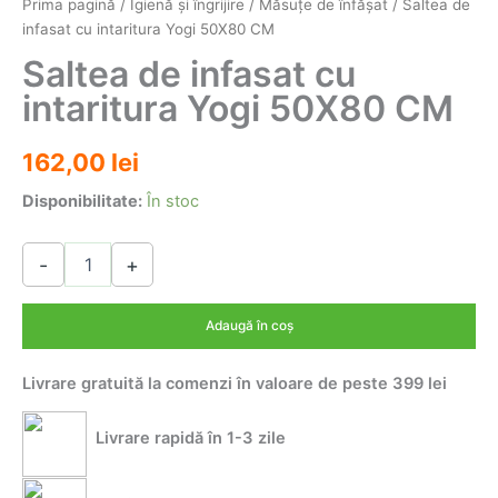
Prima pagină
/
Igienă şi îngrijire
/
Măsuţe de înfăşat
/ Saltea de
infasat cu intaritura Yogi 50X80 CM
Saltea de infasat cu
intaritura Yogi 50X80 CM
162,00
lei
Disponibilitate:
În stoc
Cantitate
-
+
Saltea
de
infasat
Adaugă în coș
cu
intaritura
Livrare gratuită la comenzi în valoare de peste 399 lei
Yogi
50X80
CM
Livrare rapidă în 1-3 zile