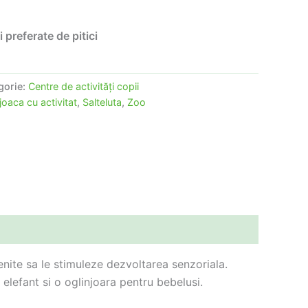
i preferate de pitici
gorie:
Centre de activităţi copii
joaca cu activitat
,
Salteluta
,
Zoo
menite sa le stimuleze dezvoltarea senzoriala.
 elefant si o oglinjoara pentru bebelusi.