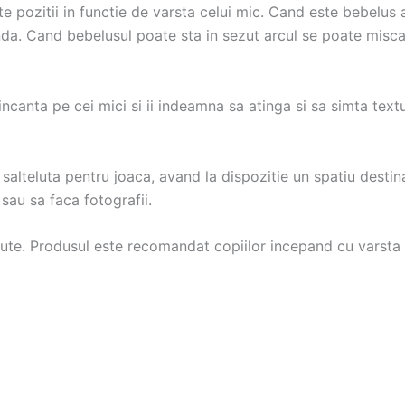
rite pozitii in functie de varsta celui mic. Cand este bebelus
inda. Cand bebelusul poate sta in sezut arcul se poate misca
ii incanta pe cei mici si ii indeamna sa atinga si sa simta tex
salteluta pentru joaca, avand la dispozitie un spatiu destina
sau sa faca fotografii.
ute. Produsul este recomandat copiilor incepand cu varsta 