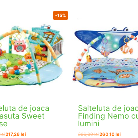
-15%
eluta de joaca
Salteluta de joa
casuta Sweet
Finding Nemo c
se
lumini
Prețul
Prețul
Prețul
Prețul
0
lei
217,26
lei
306,00
lei
260,10
lei