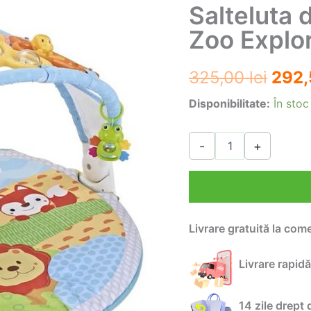
Salteluta d
Zoo Explo
Preț
325,00
lei
292
iniția
Disponibilitate:
În stoc
a
Cantitate
-
+
Salteluta
fost:
de
joaca
325,0
cu
activitati
Zoo
Livrare gratuită la com
Explore
&
More
Livrare rapidă
14 zile drept 