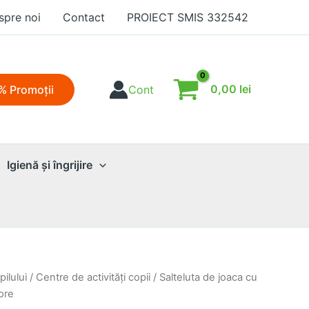
spre noi
Contact
PROIECT SMIS 332542
0,00
lei
% Promoţii
Cont
Igienă şi îngrijire
ilului
/
Centre de activităţi copii
/ Salteluta de joaca cu
ore