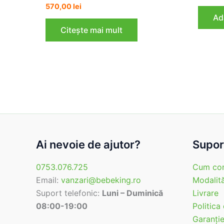
570,00
lei
Ad
Citește mai mult
Ai nevoie de ajutor?
Suport
0753.076.725
Cum co
Email:
vanzari@bebeking.ro
Modalită
Suport telefonic:
Luni – Duminică
Livrare
08:00-19:00
Politica
Garanţi