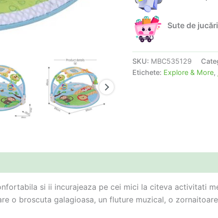
Sute de jucări
SKU:
MBC535129
Cate
Etichete:
Explore & More
,
fortabila si ii incurajeaza pe cei mici la citeva activitati 
care o broscuta galagioasa, un fluture muzical, o zornaitoare