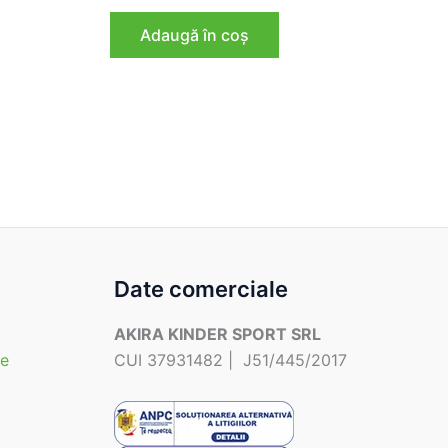
inițial
curent
a
este:
Adaugă în coș
ei.
fost:
225,72 lei.
250,80 lei.
Date comerciale
AKIRA KINDER SPORT SRL
te
CUI 37931482 | J51/445/2017