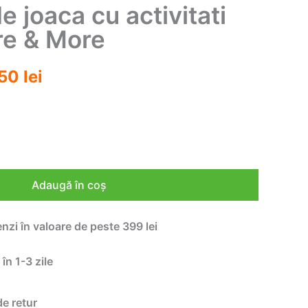
e joaca cu activitati
re & More
ul
Prețul
,50
lei
l
curent
este:
292,50 lei.
0 lei.
Adaugă în coș
enzi în valoare de peste 399 lei
 în 1-3 zile
de retur