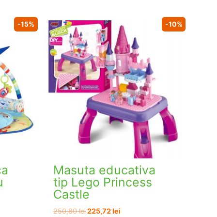
-15%
-10%
ca
Masuta educativa
u
tip Lego Princess
Castle
Prețul
Prețul
250,80
lei
225,72
lei