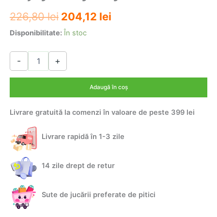
Prețul
Prețul
226,80
lei
204,12
lei
inițial
curent
Disponibilitate:
În stoc
a
este:
Cantitate
-
+
Salteluta
fost:
204,12 lei.
de
226,80 lei.
joaca
Adaugă în coș
cu
suport
Livrare gratuită la comenzi în valoare de peste 399 lei
pentru
telefon
Enjoy
Livrare rapidă în 1-3 zile
Baby
Boy-
1606A
14 zile drept de retur
Sute de jucării preferate de pitici