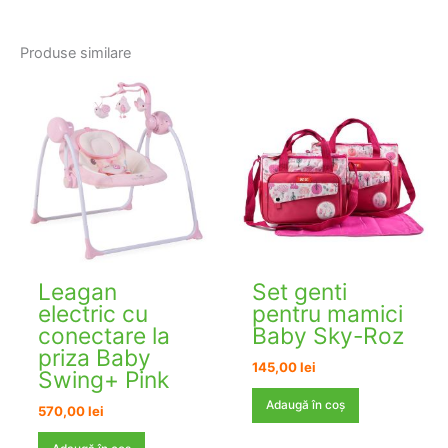
Produse similare
Leagan
Set genti
electric cu
pentru mamici
conectare la
Baby Sky-Roz
priza Baby
145,00
lei
Swing+ Pink
Adaugă în coș
570,00
lei