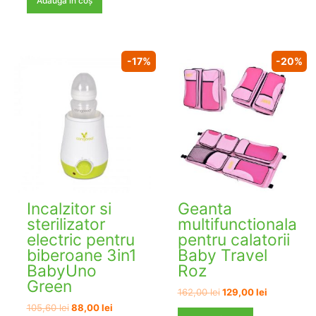
Adaugă în coș
-17%
-20%
Incalzitor si
Geanta
sterilizator
multifunctionala
electric pentru
pentru calatorii
biberoane 3in1
Baby Travel
BabyUno
Roz
Green
Prețul
Prețul
162,00
lei
129,00
lei
inițial
curent
Prețul
Prețul
105,60
lei
88,00
lei
a
este: