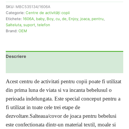
SKU:
MBC535134/1606A
Categorie:
Centre de activităţi copii
Etichete:
1606A
,
baby
,
Boy
,
cu
,
de
,
Enjoy
,
joaca
,
pentru
,
Salteluta
,
suport
,
telefon
Brand:
OEM
Descriere
Informații suplimentare
Acest centru de activitati pentru copii poate fi utilizat
din prima luna de viata si va incanta bebelusul o
perioada indelungata. Este special conceput pentru a
fi utilizat in toate cele trei etape de
dezvoltare.Salteaua/covor de joaca pentru bebelusi
este confectionata dintr-un material textil, moale si