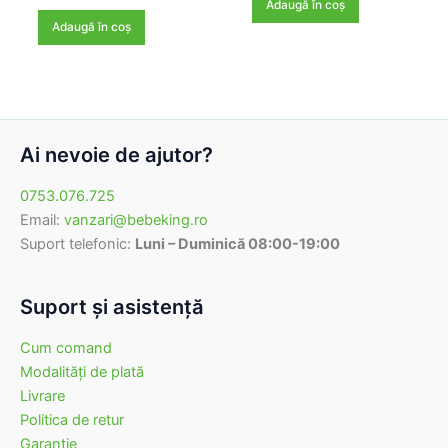
inițial
curent
Adaugă în coș
fost:
129,00 lei.
a
este:
Adaugă în coș
162,00 lei.
fost:
88,00 lei.
105,60 lei.
Ai nevoie de ajutor?
0753.076.725
Email:
vanzari@bebeking.ro
Suport telefonic:
Luni – Duminică 08:00-19:00
Suport şi asistenţă
Cum comand
Modalităţi de plată
Livrare
Politica de retur
Garanţie