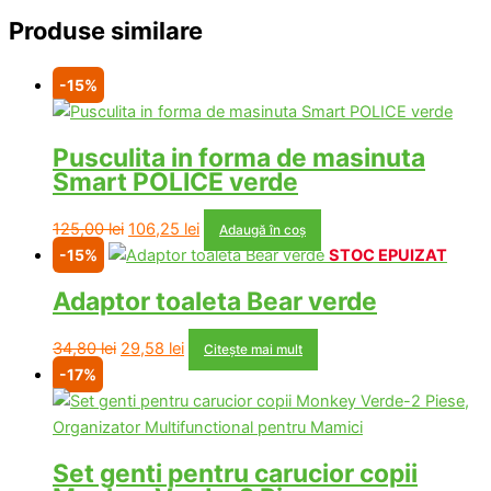
Produse similare
-15%
Pusculita in forma de masinuta
Smart POLICE verde
Prețul
Prețul
125,00
lei
106,25
lei
Adaugă în coș
inițial
curent
-15%
STOC EPUIZAT
a
este:
Adaptor toaleta Bear verde
fost:
106,25 lei.
125,00 lei.
Prețul
Prețul
34,80
lei
29,58
lei
Citește mai mult
inițial
curent
-17%
a
este:
fost:
29,58 lei.
34,80 lei.
Set genti pentru carucior copii