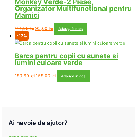
Monkey Verde-2 Piese,
Organizator Multifunctional pentru
Mamici
Prețul
Prețul
114,00
lei
95,00
lei
Adaugă în coș
inițial
curent
-17%
a
este:
fost:
95,00 lei.
Barca pentru copii cu sunete si
114,00 lei.
lumini culoare verde
Prețul
Prețul
189,60
lei
158,00
lei
Adaugă în coș
inițial
curent
a
este:
fost:
158,00 lei.
189,60 lei.
Ai nevoie de ajutor?