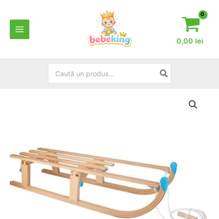
Skip
to
content
0,00
lei
Search
for: