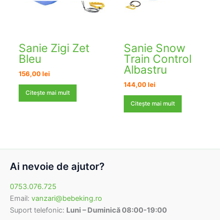
Sanie Zigi Zet
Sanie Snow
Bleu
Train Control
Albastru
156,00
lei
144,00
lei
Citește mai mult
Citește mai mult
Ai nevoie de ajutor?
0753.076.725
Email:
vanzari@bebeking.ro
Suport telefonic:
Luni – Duminică 08:00-19:00