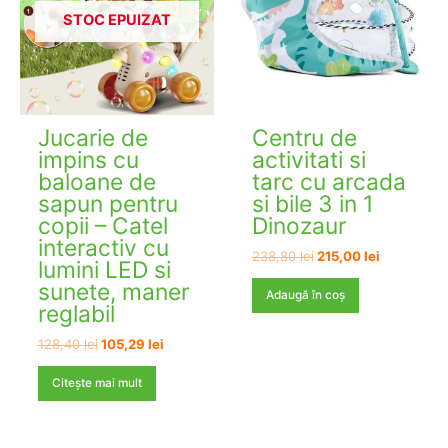
STOC EPUIZAT
Jucarie de
Centru de
impins cu
activitati si
baloane de
tarc cu arcada
sapun pentru
si bile 3 in 1
copii – Catel
Dinozaur
interactiv cu
Prețul
Prețul
238,80
lei
215,00
lei
lumini LED si
inițial
curent
sunete, maner
a
este:
Adaugă în coș
fost:
215,00 lei.
reglabil
238,80 lei.
Prețul
Prețul
128,40
lei
105,29
lei
inițial
curent
a
este:
Citește mai mult
fost:
105,29 lei.
128,40 lei.