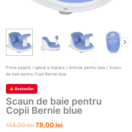
Prima pagină
/
Igienă şi îngrijire
/
Articole pentru baie
/ Scaun
de baie pentru Copii Bernie blue
Bestseller
Scaun de baie pentru
Copii Bernie blue
Prețul
Prețul
114,00
lei
78,00
lei