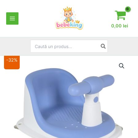
Skip
to
content
0,00
lei
Search
for:
-32%