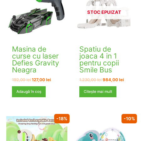
STOC EPUIZAT
Masina de
Spatiu de
curse cu laser
joaca 4 in 1
Defies Gravity
pentru copii
Neagra
Smile Bus
Prețul
Prețul
Prețul
Prețul
192,00
lei
127,00
lei
1.230,00
lei
984,00
lei
inițial
curent
inițial
curent
a
este:
a
este:
Adaugă în coș
Citește mai mult
fost:
127,00 lei.
fost:
984,00 l
192,00 lei.
1.230,00 lei.
-18%
-10%