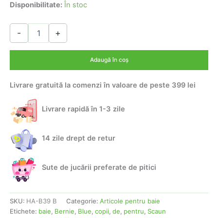
inițial
curent
Disponibilitate:
În stoc
a
este:
Cantitate
-
+
Scaun
fost:
78,00 lei.
de
114,00 lei.
baie
Adaugă în coș
pentru
Copii
Livrare gratuită la comenzi în valoare de peste 399 lei
Bernie
blue
Livrare rapidă în 1-3 zile
14 zile drept de retur
Sute de jucării preferate de pitici
SKU:
HA-B39 B
Categorie:
Articole pentru baie
Etichete:
baie
,
Bernie
,
Blue
,
copii
,
de
,
pentru
,
Scaun