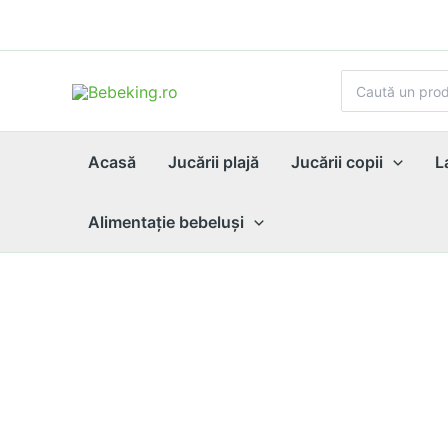
Skip
to
content
Search
for:
Acasă
Jucării plajă
Jucării copii
L
Alimentaţie bebeluşi