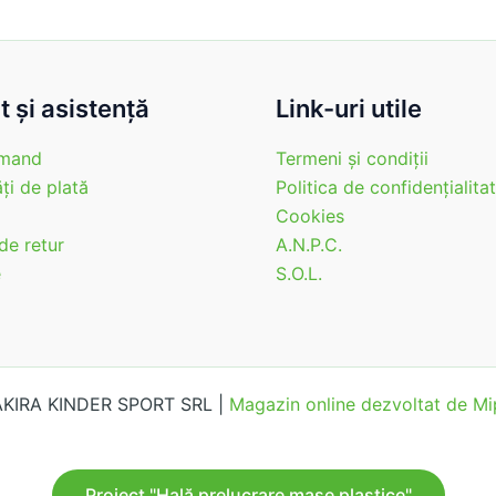
 şi asistenţă
Link-uri utile
mand
Termeni şi condiţii
ţi de plată
Politica de confidenţialita
Cookies
 de retur
A.N.P.C.
e
S.O.L.
 AKIRA KINDER SPORT SRL |
Magazin online dezvoltat de 
Proiect "Hală prelucrare mase plastice"