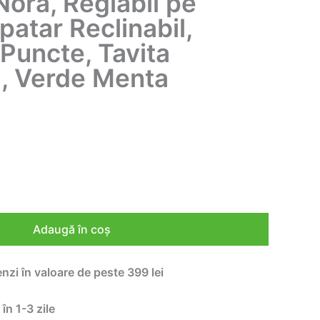
Nora, Reglabil pe
patar Reclinabil,
Puncte, Tavita
a, Verde Menta
Adaugă în coș
enzi în valoare de peste 399 lei
 în 1-3 zile