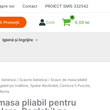
spre noi
Contact
PROIECT SMIS 332542
0,00
lei
% Promoţii
Cont
Igienă şi îngrijire
e bebeluşi
/
Scaune bebeluşi
/ Scaun de masa pliabil
labil pe Inaltime, Spatar Reclinabil, Centura 5 Puncte,
 Menta
asa pliabil pentru