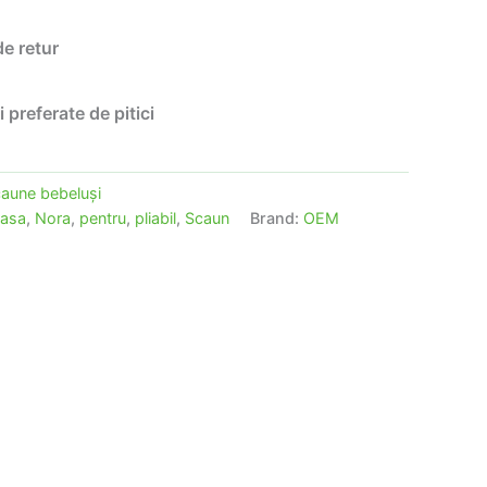
de retur
i preferate de pitici
aune bebeluşi
asa
,
Nora
,
pentru
,
pliabil
,
Scaun
Brand:
OEM