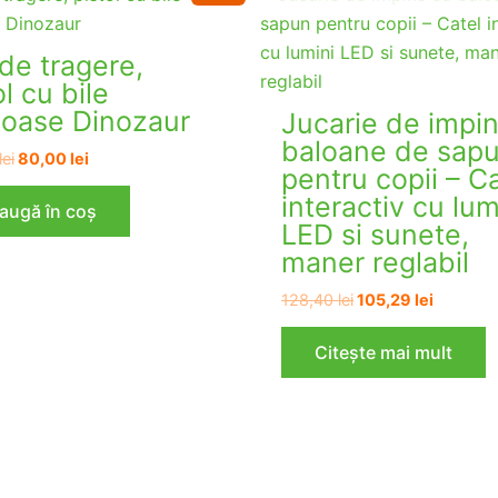
de tragere,
ol cu bile
cioase Dinozaur
Jucarie de impi
baloane de sap
Prețul
Prețul
lei
80,00
lei
pentru copii – C
inițial
curent
a
este:
interactiv cu lum
augă în coș
fost:
80,00 lei.
LED si sunete,
106,80 lei.
maner reglabil
Prețul
Prețul
128,40
lei
105,29
lei
inițial
curent
a
este:
Citește mai mult
fost:
105,29 l
128,40 lei.