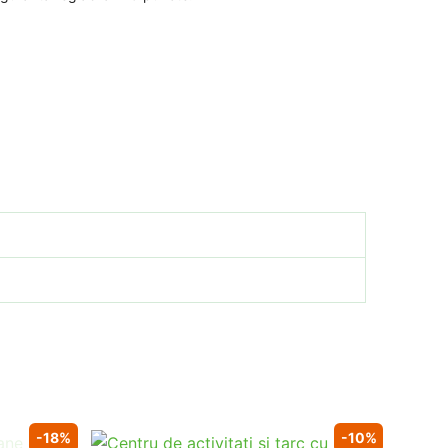
-18%
-10%