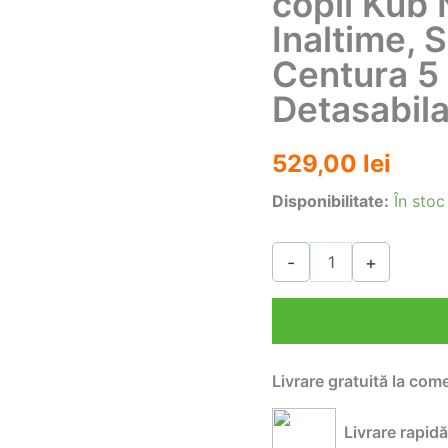
copii Kub 
Inaltime, S
Centura 5 
Detasabil
529,00
lei
Disponibilitate:
În stoc
Cantitate
-
+
Scaun
de
masa
pliabil
pentru
copii
Livrare gratuită la com
Kub
Nora,
Reglabil
Livrare rapidă