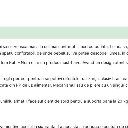
i sa serveasca masa in cel mai confortabil mod cu putinta, fie acasa
n spatiu confortabil, de unde bebelusul va putea descopei lumea, in 
odern Kub – Nora este un produs must-have. Avand un design atent si 
regla perfect pentru a se potrivi diferitelor utilizari, inclusiv hranirea
ricata din PP de uz alimentar. Mecanismul sau de pliere cu un singur cl
 aluminiu armat il face suficient de solid pentru a suporta pana la 20
 va mentine copilul in siguranta. La aceasta se adauga o centura de si