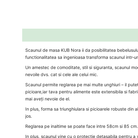
Descriere
Informații suplimentare
Scaunul de masa KUB Nora ii da posibilitatea bebelusulu
functionalitatea sa ingenioasa transforma scaunul intr-u
Un amestec de comoditate, stil si siguranta, scaunul m
nevoile dvs. cat si cele ale celui mic.
Scaunul permite reglarea pe mai multe unghiuri – il puteti 
picioare,iar tava pentru alimente este extensibila si fab
mai aveți nevoie de el.
In plus, forma sa triunghiulara si picioarele robuste din
jos.
Reglarea pe inaltime se poate face intre 58cm si 85 cm.
In plus, scaunul vine cu o protectie detasabila pentru a