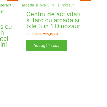
Centru de activitati
si tarc cu arcada si
bile 3 in 1 Dinozaur
ns cu
un
Prețul
Prețul
238,80
lei
215,00
lei
atel
inițial
curent
a
este:
ini
Adaugă în coș
fost:
215,00 lei.
238,80 lei.
ei.