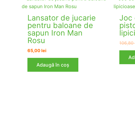
Lansator de jucarie
Joc 
pentru baloane de
pist
sapun Iron Man
lipi
Rosu
106,80
65,00
lei
Ad
Adaugă în coș