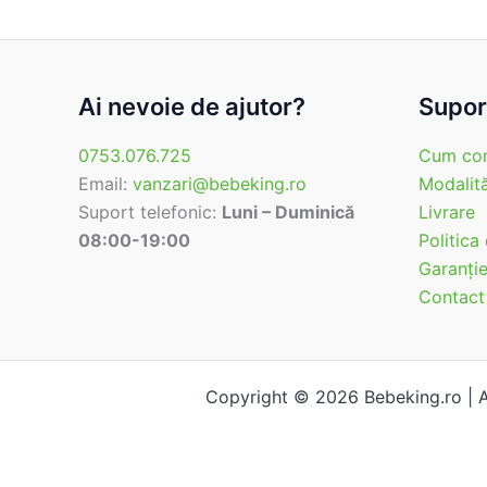
Ai nevoie de ajutor?
Suport
0753.076.725
Cum co
Email:
vanzari@bebeking.ro
Modalită
Suport telefonic:
Luni – Duminică
Livrare
08:00-19:00
Politica
Garanţi
Contact
Copyright © 2026 Bebeking.ro |