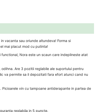
, in vacanta sau oriunde altundeva! Forma si
cel mai placut mod cu putinta!
functional, Nora este un scaun care indeplineste atat
, odihna. Are 3 pozitii reglabile ale suportului pentru
ic va permite sa il depozitati fara efort atunci cand nu
 kg. Picioarele vin cu tampoane antiderapante in partea de
guranta reglabila in 5 puncte.