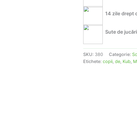
pe
Inaltime,
Spatar
14 zile drept 
Reclinabil,
Centura
5
Sute de jucări
Puncte,
Tavita
Detasabila,
SKU:
380
Categorie:
Sc
Verde
Etichete:
copii
,
de
,
Kub
,
M
Menta