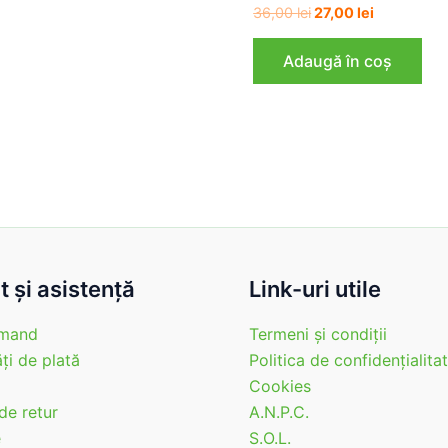
Prețul
Prețul
36,00
lei
27,00
lei
inițial
curent
a
este:
Adaugă în coș
fost:
27,00 lei.
36,00 lei.
 şi asistenţă
Link-uri utile
mand
Termeni şi condiţii
ţi de plată
Politica de confidenţialita
Cookies
 de retur
A.N.P.C.
e
S.O.L.