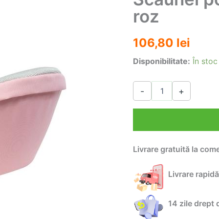
roz
106,80
lei
Disponibilitate:
În stoc
Cantitate
-
+
Scaunel
port
bebe
pentru
sold-
roz
Livrare gratuită la com
Livrare rapidă
14 zile drept 