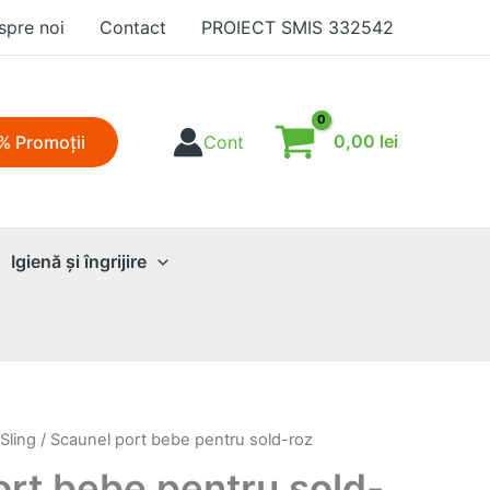
spre noi
Contact
PROIECT SMIS 332542
0,00
lei
% Promoţii
Cont
Igienă şi îngrijire
Sling
/ Scaunel port bebe pentru sold-roz
rt bebe pentru sold-