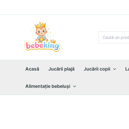
Skip
to
content
Search
for:
Acasă
Jucării plajă
Jucării copii
L
Alimentaţie bebeluşi