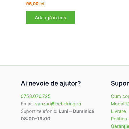
95,00
lei
Adaugă în coș
Ai nevoie de ajutor?
Suport
0753.076.725
Cum co
Email:
vanzari@bebeking.ro
Modalită
Suport telefonic:
Luni – Duminică
Livrare
08:00-19:00
Politica
Garanţi