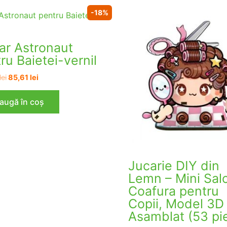
-18%
ar Astronaut
ru Baietei-vernil
Prețul
Prețul
lei
85,61
lei
inițial
curent
a
este:
augă în coș
fost:
85,61 lei.
104,40 lei.
Jucarie DIY din
Lemn – Mini Sal
Coafura pentru
Copii, Model 3D
Asamblat (53 pi