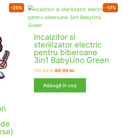
-25%
-17%
Incalzitor si
sterilizator electric
pentru biberoane
3in1 BabyUno Green
Prețul
Prețul
105,60
lei
88,00
lei
inițial
curent
a
este:
Adaugă în coș
fost:
88,00 lei.
105,60 lei.
on
 de
ese)