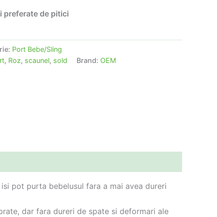
i preferate de pitici
rie:
Port Bebe/Sling
rt
,
Roz
,
scaunel
,
sold
Brand:
OEM
 isi pot purta bebelusul fara a mai avea dureri
brate, dar fara dureri de spate si deformari ale