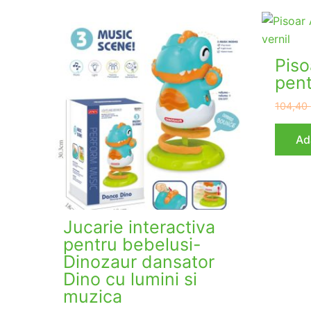
Piso
pent
104,40
Ad
Jucarie interactiva
pentru bebelusi-
Dinozaur dansator
Dino cu lumini si
muzica