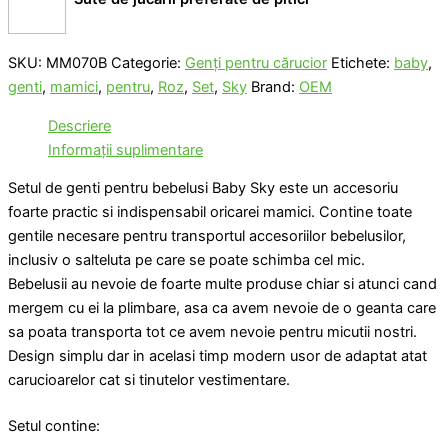
SKU:
MM070B
Categorie:
Genţi pentru cărucior
Etichete:
baby
,
genti
,
mamici
,
pentru
,
Roz
,
Set
,
Sky
Brand:
OEM
Descriere
Informații suplimentare
Setul de genti pentru bebelusi Baby Sky este un accesoriu
foarte practic si indispensabil oricarei mamici. Contine toate
gentile necesare pentru transportul accesoriilor bebelusilor,
inclusiv o salteluta pe care se poate schimba cel mic.
Bebelusii au nevoie de foarte multe produse chiar si atunci cand
mergem cu ei la plimbare, asa ca avem nevoie de o geanta care
sa poata transporta tot ce avem nevoie pentru micutii nostri.
Design simplu dar in acelasi timp modern usor de adaptat atat
carucioarelor cat si tinutelor vestimentare.
Setul contine: