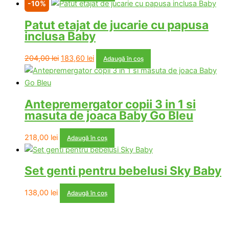
-10%
Patut etajat de jucarie cu papusa
inclusa Baby
Prețul
Prețul
204,00
lei
183,60
lei
Adaugă în coș
inițial
curent
a
este:
fost:
183,60 lei.
Antepremergator copii 3 in 1 si
204,00 lei.
masuta de joaca Baby Go Bleu
218,00
lei
Adaugă în coș
Set genti pentru bebelusi Sky Baby
138,00
lei
Adaugă în coș