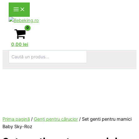
Skip
to
content
0,00
lei
Search
for:
Prima pagină
/
Genţi pentru cărucior
/ Set genti pentru mamici
Baby Sky-Roz