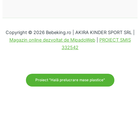
Copyright © 2026 Bebeking.ro | AKIRA KINDER SPORT SRL |
Magazin online dezvoltat de MipadoWeb
|
PROIECT SMIS
332542
Proiect "Hală prelucrare mase plastice"
Disponibilitate:
În stoc