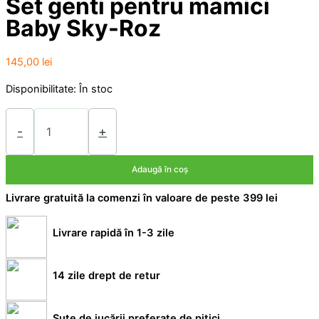
Set genti pentru mamici
Baby Sky-Roz
145,00
lei
Disponibilitate:
În stoc
Cantitate
Set
-
+
genti
pentru
Adaugă în coș
mamici
Baby
Livrare gratuită la comenzi în valoare de peste 399 lei
Sky-
Roz
Livrare rapidă în 1-3 zile
14 zile drept de retur
Sute de jucării preferate de pitici