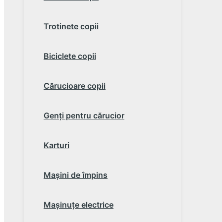
Trotinete copii
Biciclete copii
Cărucioare copii
Genţi pentru cărucior
Karturi
Maşini de împins
Maşinuţe electrice