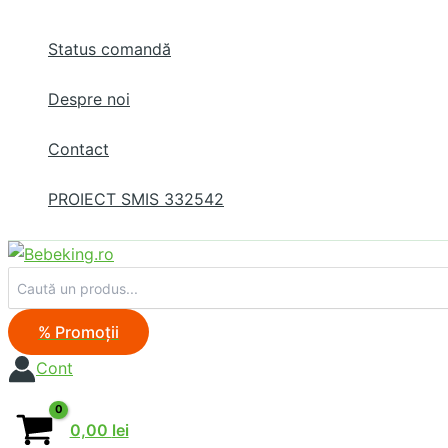
Skip
to
Status comandă
content
Despre noi
Contact
PROIECT SMIS 332542
Search
for:
% Promoţii
Cont
0,00
lei