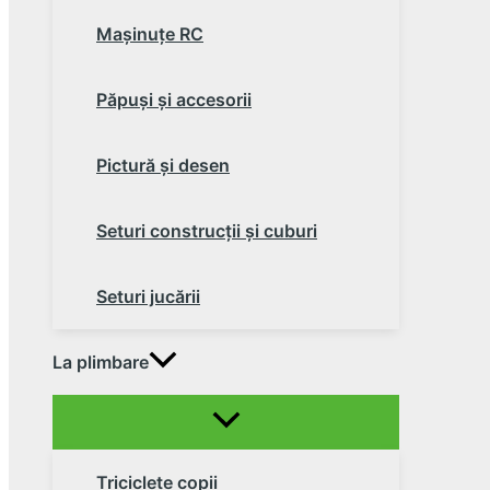
Maşinuţe RC
Păpuşi şi accesorii
Pictură şi desen
Seturi construcţii şi cuburi
Seturi jucării
La plimbare
Triciclete copii