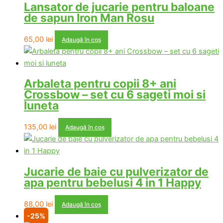
Lansator de jucarie pentru baloane
de sapun Iron Man Rosu
65,00
lei
Adaugă în coș
Arbaleta pentru copii 8+ ani
Crossbow – set cu 6 sageti moi si
luneta
135,00
lei
Adaugă în coș
Jucarie de baie cu pulverizator de
apa pentru bebelusi 4 in 1 Happy
88,00
lei
Adaugă în coș
-25%