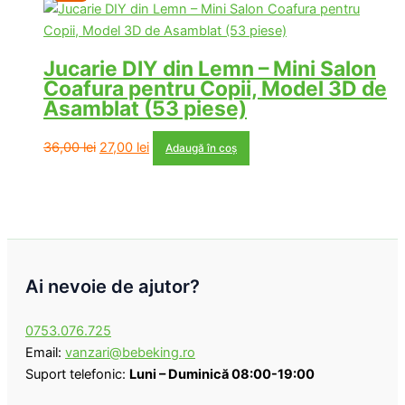
Jucarie DIY din Lemn – Mini Salon
Coafura pentru Copii, Model 3D de
Asamblat (53 piese)
Prețul
Prețul
36,00
lei
27,00
lei
Adaugă în coș
inițial
curent
a
este:
fost:
27,00 lei.
36,00 lei.
Ai nevoie de ajutor?
0753.076.725
Email:
vanzari@bebeking.ro
Suport telefonic:
Luni – Duminică 08:00-19:00