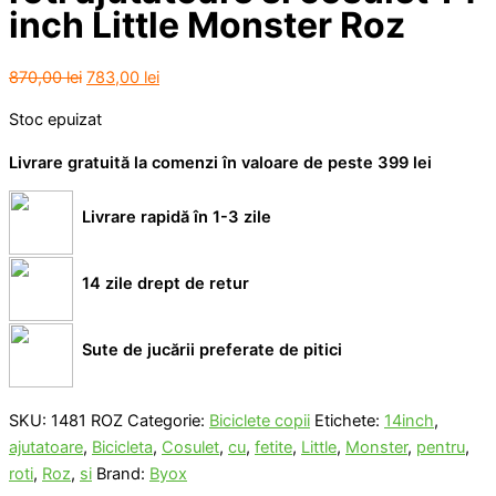
inch Little Monster Roz
Prețul
Prețul
870,00
lei
783,00
lei
inițial
curent
Stoc epuizat
a
este:
fost:
783,00 lei.
Livrare gratuită la comenzi în valoare de peste 399 lei
870,00 lei.
Livrare rapidă în 1-3 zile
14 zile drept de retur
Sute de jucării preferate de pitici
SKU:
1481 ROZ
Categorie:
Biciclete copii
Etichete:
14inch
,
ajutatoare
,
Bicicleta
,
Cosulet
,
cu
,
fetite
,
Little
,
Monster
,
pentru
,
roti
,
Roz
,
si
Brand:
Byox