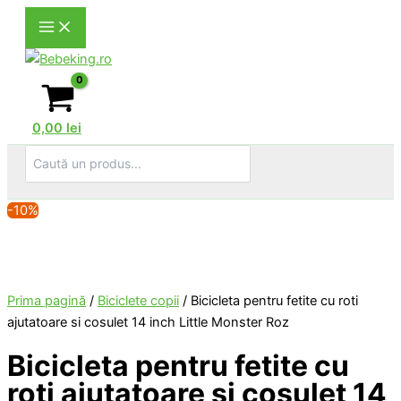
Skip
to
content
0,00
lei
Search
for:
-10%
Prima pagină
/
Biciclete copii
/ Bicicleta pentru fetite cu roti
ajutatoare si cosulet 14 inch Little Monster Roz
Bicicleta pentru fetite cu
roti ajutatoare si cosulet 14