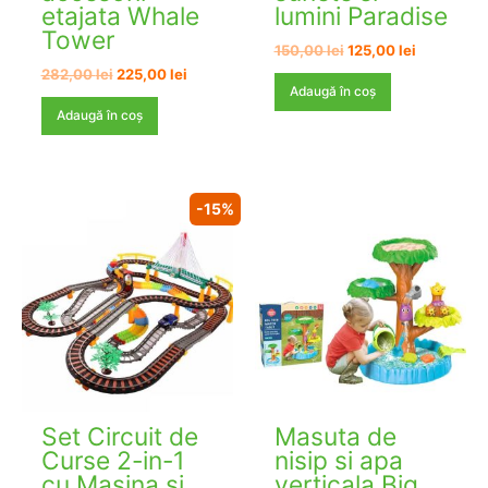
etajata Whale
lumini Paradise
Tower
Prețul
Prețul
150,00
lei
125,00
lei
inițial
curent
Prețul
Prețul
282,00
lei
225,00
lei
a
este:
inițial
curent
Adaugă în coș
fost:
125,00 lei.
a
este:
Adaugă în coș
150,00 lei.
fost:
225,00 lei.
282,00 lei.
-15%
Set Circuit de
Masuta de
Curse 2-in-1
nisip si apa
cu Masina si
verticala Big