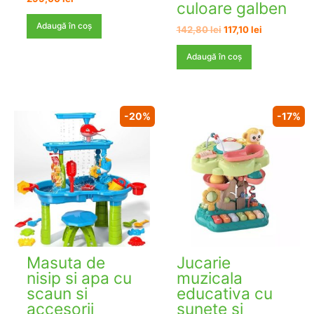
culoare galben
Adaugă în coș
Prețul
Prețul
142,80
lei
117,10
lei
inițial
curent
a
este:
Adaugă în coș
fost:
117,10 lei.
142,80 lei.
-20%
-17%
Masuta de
Jucarie
nisip si apa cu
muzicala
scaun si
educativa cu
accesorii
sunete si