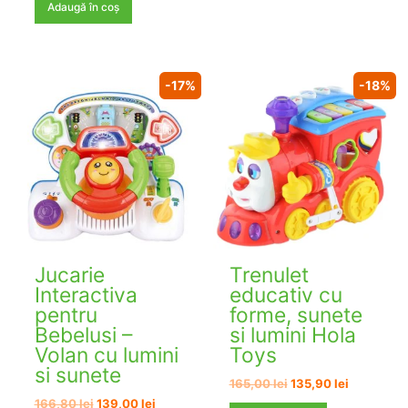
a
este:
Adaugă în coș
fost:
99,00 lei.
134,00 lei.
-17%
-18%
Jucarie
Trenulet
Interactiva
educativ cu
pentru
forme, sunete
Bebelusi –
si lumini Hola
Volan cu lumini
Toys
si sunete
Prețul
Prețul
165,00
lei
135,90
lei
inițial
curent
Prețul
Prețul
166,80
lei
139,00
lei