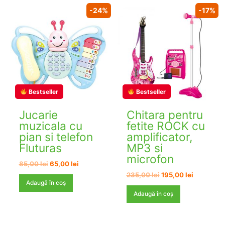
-24%
-17%
Bestseller
Bestseller
Jucarie
Chitara pentru
muzicala cu
fetite ROCK cu
pian si telefon
amplificator,
Fluturas
MP3 si
microfon
Prețul
Prețul
85,00
lei
65,00
lei
inițial
curent
Prețul
Prețul
235,00
lei
195,00
lei
a
este:
inițial
curent
Adaugă în coș
fost:
65,00 lei.
a
este:
Adaugă în coș
85,00 lei.
fost:
195,00 lei
235,00 lei.