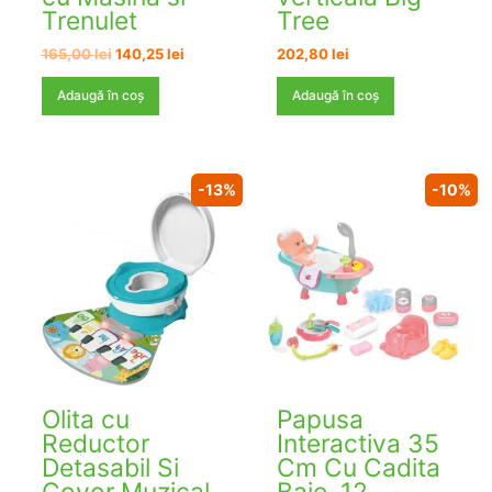
Trenulet
Tree
Prețul
Prețul
165,00
lei
140,25
lei
202,80
lei
inițial
curent
a
este:
Adaugă în coș
Adaugă în coș
fost:
140,25 lei.
165,00 lei.
-13%
-10%
Olita cu
Papusa
Reductor
Interactiva 35
Detasabil Si
Cm Cu Cadita
Covor Muzical
Baie, 12