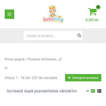
Skip
to
content
0,00
lei
Search
for:
Prima pagină
/ Produse etichetate „si”
si
Sortat
Afișez 1 - 16 din 237 de rezultate
Categorii produse
după
popularitate