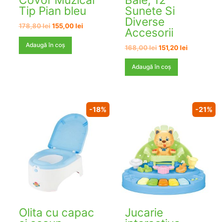
Tip Pian bleu
Sunete Si
Diverse
Prețul
Prețul
178,80
lei
155,00
lei
Accesorii
inițial
curent
a
este:
Adaugă în coș
Prețul
Prețul
168,00
lei
151,20
lei
fost:
155,00 lei.
inițial
curent
178,80 lei.
a
este:
Adaugă în coș
fost:
151,20 lei.
168,00 lei.
-18%
-21%
Olita cu capac
Jucarie