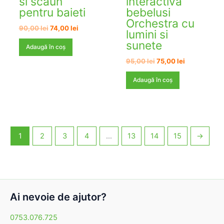
si scaun
interactiva
pentru baieti
bebelusi
Orchestra cu
Prețul
Prețul
90,00
lei
74,00
lei
lumini si
inițial
curent
sunete
a
este:
Adaugă în coș
fost:
74,00 lei.
Prețul
Prețul
95,00
lei
75,00
lei
90,00 lei.
inițial
curent
a
este:
Adaugă în coș
fost:
75,00 lei.
95,00 lei.
1
2
3
4
…
13
14
15
→
Ai nevoie de ajutor?
0753.076.725