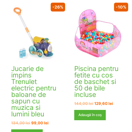
-26%
-10%
Jucarie de
Piscina pentru
impins
fetite cu cos
Trenulet
de baschet si
electric pentru
50 de bile
baloane de
incluse
sapun cu
Prețul
Prețul
144,00
lei
129,60
lei
muzica si
inițial
curent
lumini bleu
a
este:
Adaugă în coș
fost:
129,60 lei
Prețul
Prețul
134,00
lei
99,00
lei
144,00 lei.
inițial
curent