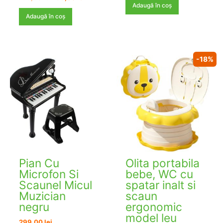
a
este:
inițial
curent
Adaugă în coș
fost:
135,90 lei
a
este:
Adaugă în coș
165,00 lei.
fost:
139,00 lei.
166,80 lei.
-18%
Pian Cu
Olita portabila
Microfon Si
bebe, WC cu
Scaunel Micul
spatar inalt si
Muzician
scaun
negru
ergonomic
model leu
299,00
lei