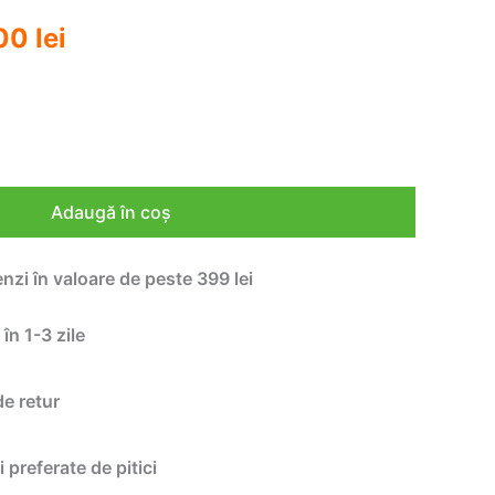
ul
Prețul
,00
lei
l
curent
este:
199,00 lei.
0 lei.
Adaugă în coș
enzi în valoare de peste 399 lei
 în 1-3 zile
de retur
i preferate de pitici