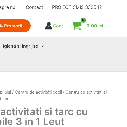
spre noi
Contact
PROIECT SMIS 332542
0,00
lei
% Promoţii
Cont
Igienă şi îngrijire
ilului
/
Centre de activităţi copii
/ Centru de activitati si
 1 Leut
ctivitati si tarc cu
ile 3 in 1 Leut