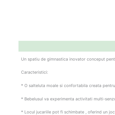
Descriere
Informații suplimentare
Un spatiu de gimnastica inovator conceput pentru
Caracteristici:
* O salteluta moale si confortabila creata pentru a
* Bebelusul va experimenta activitati multi-senzo
* Locul jucariile pot fi schimbate , oferind un joc