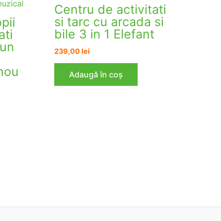
Centru de activitati
si tarc cu arcada si
pii
bile 3 in 1 Elefant
ati
aun
239,00
lei
anou
Adaugă în coș
ei.