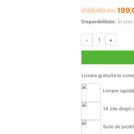
Preț
238,80
lei
199
iniția
Disponibilitate:
În stoc
a
Cantitate
-
+
Centru
fost:
de
activitati
238,8
si
tarc
cu
Livrare gratuită la com
arcada
si
bile
Livrare rapidă
3
in
1
14 zile drept 
Leut
Sute de jucări