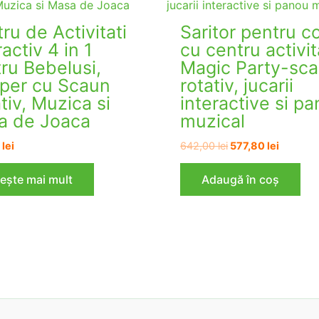
ru de Activitati
Saritor pentru co
ractiv 4 in 1
cu centru activit
ru Bebelusi,
Magic Party-sc
per cu Scaun
rotativ, jucarii
tiv, Muzica si
interactive si p
a de Joaca
muzical
Prețul
Prețul
0
lei
642,00
lei
577,80
lei
inițial
curent
a
este:
tește mai mult
Adaugă în coș
fost:
577,80 l
642,00 lei.