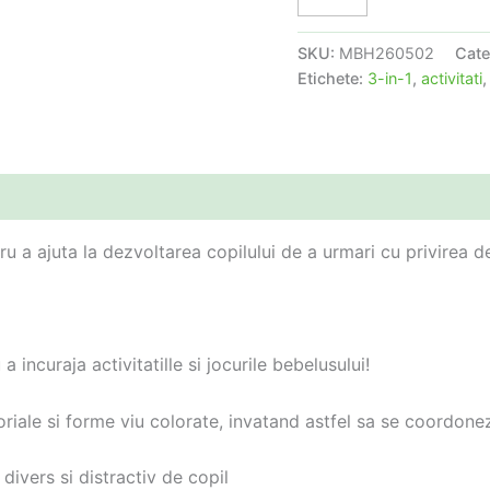
SKU:
MBH260502
Cate
Etichete:
3-in-1
,
activitati
 a ajuta la dezvoltarea copilului de a urmari cu privirea d
 incuraja activitatille si jocurile bebelusului!
riale si forme viu colorate, invatand astfel sa se coordoneze
 divers si distractiv de copil