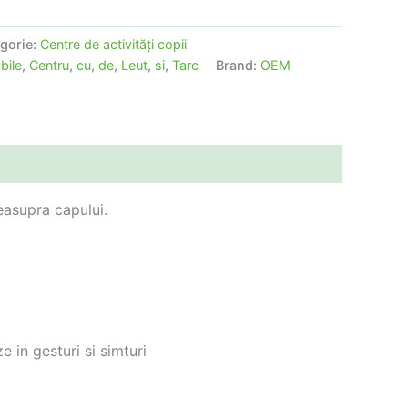
gorie:
Centre de activităţi copii
,
bile
,
Centru
,
cu
,
de
,
Leut
,
si
,
Tarc
Brand:
OEM
easupra capului.
 in gesturi si simturi