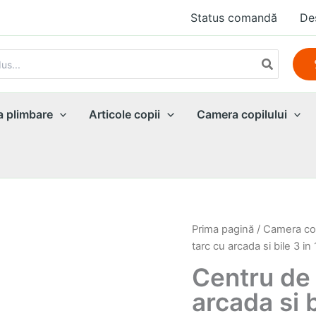
Status comandă
De
a plimbare
Articole copii
Camera copilului
Prima pagină
/
Camera cop
tarc cu arcada si bile 3 in
Centru de a
arcada si b