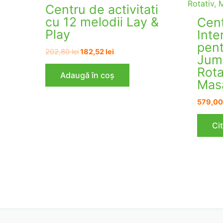
Centru de activitati
cu 12 melodii Lay &
Cent
Play
Inte
pent
Prețul
Prețul
202,80
lei
182,52
lei
Jum
inițial
curent
a
este:
Rota
Adaugă în coș
fost:
182,52 lei.
Mas
202,80 lei.
579,0
Ci