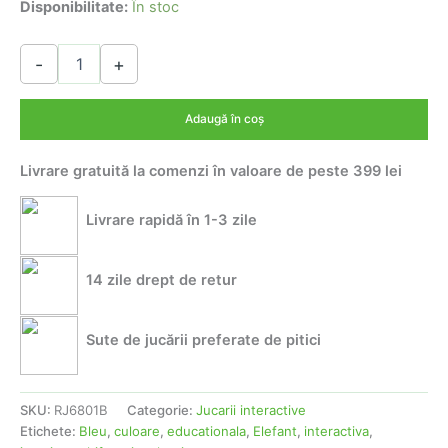
inițial
curent
Disponibilitate:
În stoc
a
este:
Cantitate
-
+
Jucarie
fost:
115,00 lei.
multifunctionala,interactiva
135,00 lei.
si
Adaugă în coș
educationala
elefant
Livrare gratuită la comenzi în valoare de peste 399 lei
culoare
bleu
Livrare rapidă în 1-3 zile
14 zile drept de retur
Sute de jucării preferate de pitici
SKU:
RJ6801B
Categorie:
Jucarii interactive
Etichete:
Bleu
,
culoare
,
educationala
,
Elefant
,
interactiva
,