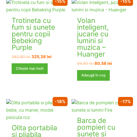
-15%
-15%
Trotineta cu
Volan
fum si sunete
inteligent,
pentru copii
jucarie cu
Bebeking
lumini si
Purple
muzica –
Huanger
Prețul
Prețul
382,80
lei
325,38
lei
inițial
curent
Prețul
Prețul
94,80
lei
80,58
lei
a
este:
inițial
curent
Citește mai mult
fost:
325,38 lei.
a
este:
Adaugă în coș
382,80 lei.
fost:
80,58 lei.
94,80 lei.
STOC EPUIZAT
-18%
-17%
Barca de
pompieri cu
Olita portabila
sunete si
si pliabila