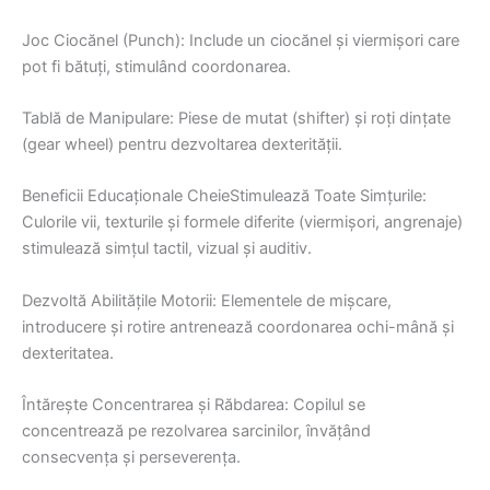
Joc Ciocănel (Punch): Include un ciocănel și viermișori care
pot fi bătuți, stimulând coordonarea.
Tablă de Manipulare: Piese de mutat (shifter) și roți dințate
(gear wheel) pentru dezvoltarea dexterității.
Beneficii Educaționale CheieStimulează Toate Simțurile:
Culorile vii, texturile și formele diferite (viermișori, angrenaje)
stimulează simțul tactil, vizual și auditiv.
Dezvoltă Abilitățile Motorii: Elementele de mișcare,
introducere și rotire antrenează coordonarea ochi-mână și
dexteritatea.
Întărește Concentrarea și Răbdarea: Copilul se
concentrează pe rezolvarea sarcinilor, învățând
consecvența și perseverența.