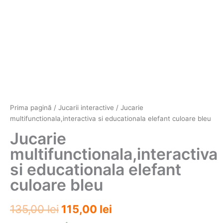
Prima pagină
/
Jucarii interactive
/ Jucarie
multifunctionala,interactiva si educationala elefant culoare bleu
Jucarie
multifunctionala,interactiva
si educationala elefant
culoare bleu
Prețul
Prețul
135,00
lei
115,00
lei