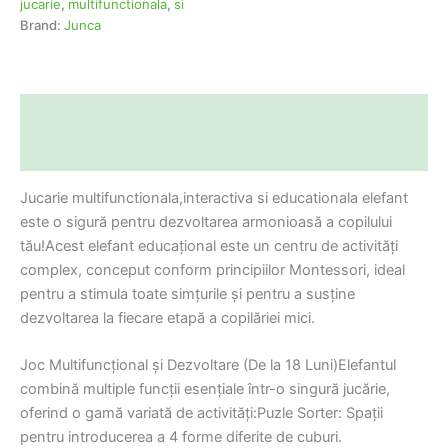
jucarie
,
multifunctionala
,
si
Brand:
Junca
Descriere
Informații suplimentare
Jucarie multifunctionala,interactiva si educationala elefant
este o sigură pentru dezvoltarea armonioasă a copilului
tău!Acest elefant educațional este un centru de activități
complex, conceput conform principiilor Montessori, ideal
pentru a stimula toate simțurile și pentru a susține
dezvoltarea la fiecare etapă a copilăriei mici.
Joc Multifuncțional și Dezvoltare (De la 18 Luni)Elefantul
combină multiple funcții esențiale într-o singură jucărie,
oferind o gamă variată de activități:Puzle Sorter: Spații
pentru introducerea a 4 forme diferite de cuburi.