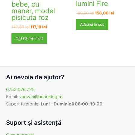
lumini Fire
bebe, cu
maner, model
Prețul
Prețul
189,60
lei
158,00
lei
pisicuta roz
inițial
curent
a
este:
Adaugă în coș
Prețul
Prețul
142,80
lei
117,10
lei
fost:
158,00 lei.
inițial
curent
189,60 lei.
a
este:
Citește mai mult
fost:
117,10 lei.
142,80 lei.
Ai nevoie de ajutor?
0753.076.725
Email:
vanzari@bebeking.ro
Suport telefonic:
Luni – Duminică 08:00-19:00
Suport şi asistenţă