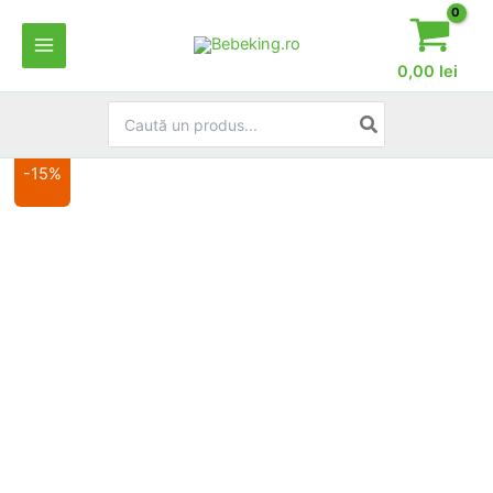
Skip
to
content
0,00
lei
Search
for:
-15%