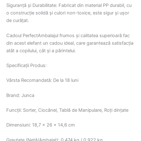
Siguranță și Durabilitate: Fabricat din material PP durabil, cu
o construcție solidă și culori non-toxice, este sigur și ușor
de curățat.
Cadoul PerfectAmbalajul frumos și calitatea superioară fac
din acest elefant un cadou ideal, care garantează satisfacția
atât a copilului, cât și a părintelui.
Specificații Produs:
Vârsta Recomandată: De la 18 luni
Brand: Junca
Funcții: Sorter, Ciocănel, Tablă de Manipulare, Roți dințate
Dimensiuni: 18,7 x 26 x 14,6 cm
Greutate (Netă/Ambalat): 0,474 kg / 0,922 kg