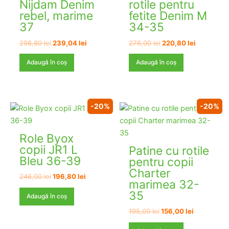
Nijdam Denim
rotile pentru
rebel, marime
fetite Denim M
37
34-35
Prețul
Prețul
Prețul
Prețul
298,80
lei
239,04
lei
276,00
lei
220,80
lei
inițial
curent
inițial
curent
a
este:
a
este:
Adaugă în coș
Adaugă în coș
fost:
239,04 lei.
fost:
220,80 lei
298,80 lei.
276,00 lei.
-20%
-20%
Role Byox
copii JR1 L
Patine cu rotile
Bleu 36-39
pentru copii
Charter
Prețul
Prețul
246,00
lei
196,80
lei
marimea 32-
inițial
curent
35
a
este:
Adaugă în coș
fost:
196,80 lei.
246,00 lei.
Prețul
Prețul
195,00
lei
156,00
lei
inițial
curent
a
este: