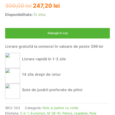
Prețul
Prețul
309,00
lei
247,20
lei
inițial
curent
Disponibilitate:
În stoc
a
este:
Cantitate
Role
fost:
247,20 lei.
Adaugă în coș
patine
309,00 lei.
reglabile
Livrare gratuită la comenzi în valoare de peste 399 lei
Evolution
5
in
Livrare rapidă în 1-3 zile
1
M
38-
14 zile drept de retur
41
Sute de jucării preferate de pitici
SKU:
564
Categorie:
Role şi patine cu rotile
Etichete:
5 in 1
,
Evolution
,
M 38-41
,
Patine
,
reglabile
,
Role