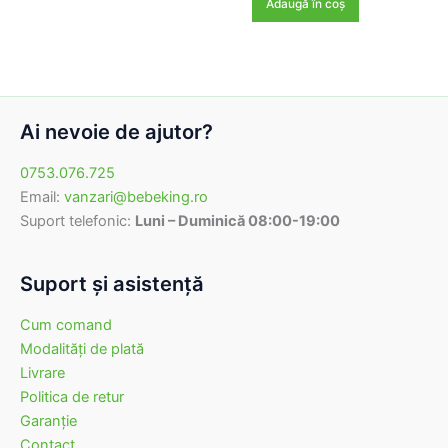
Adaugă în coș
fost:
156,00 lei.
195,00 lei.
Ai nevoie de ajutor?
0753.076.725
Email:
vanzari@bebeking.ro
Suport telefonic:
Luni – Duminică 08:00-19:00
Suport şi asistenţă
Cum comand
Modalităţi de plată
Livrare
Politica de retur
Garanţie
Contact