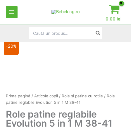
Skip
to
content
0,00
lei
Search
for:
-20%
Prima pagină
/
Articole copii
/
Role şi patine cu rotile
/ Role
patine reglabile Evolution 5 in 1 M 38-41
Role patine reglabile
Evolution 5 in 1 M 38-41