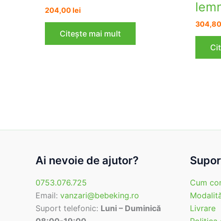
lem
204,00
lei
304,8
Citește mai mult
Ci
Ai nevoie de ajutor?
Suport
0753.076.725
Cum co
Email:
vanzari@bebeking.ro
Modalită
Suport telefonic:
Luni – Duminică
Livrare