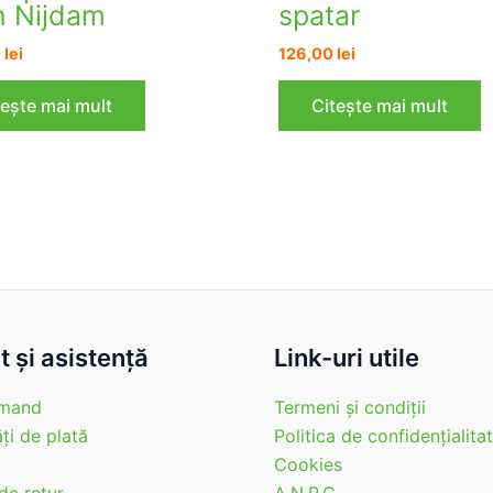
n Nijdam
spatar
0
lei
126,00
lei
tește mai mult
Citește mai mult
 şi asistenţă
Link-uri utile
mand
Termeni şi condiţii
ţi de plată
Politica de confidenţialita
Cookies