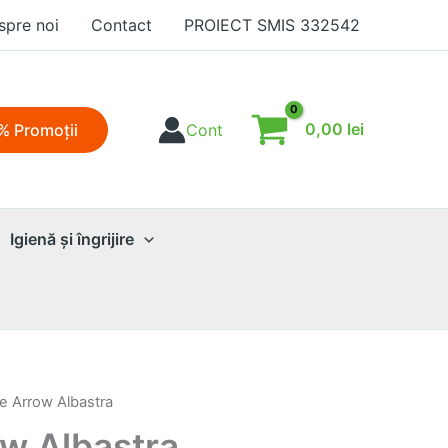
spre noi
Contact
PROIECT SMIS 332542
0,00
lei
% Promoţii
Cont
Igienă şi îngrijire
e Arrow Albastra
ow Albastra