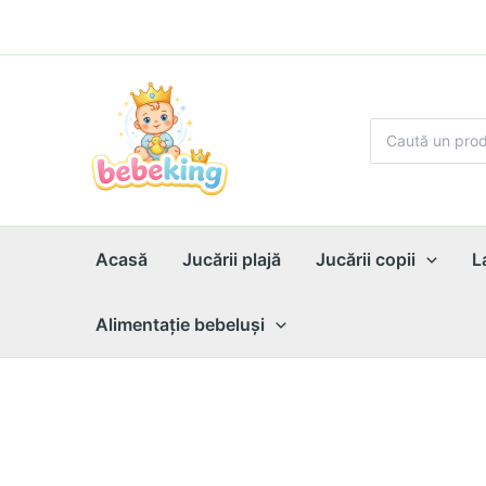
Skip
to
content
Search
for:
Acasă
Jucării plajă
Jucării copii
L
Alimentaţie bebeluşi