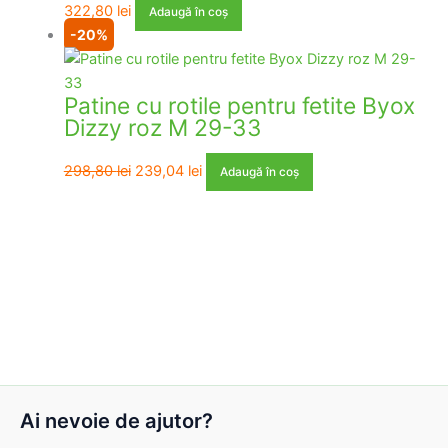
322,80
lei
Adaugă în coș
-20%
Patine cu rotile pentru fetite Byox
Dizzy roz M 29-33
Prețul
Prețul
298,80
lei
239,04
lei
Adaugă în coș
inițial
curent
a
este:
fost:
239,04 lei.
298,80 lei.
Ai nevoie de ajutor?