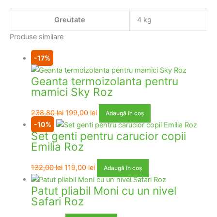
Greutate
4 kg
Produse similare
-17%
Geanta termoizolanta pentru
mamici Sky Roz
Prețul
Prețul
238,80
lei
199,00
lei
Adaugă în coș
inițial
curent
-10%
Set genti pentru carucior copii
a
este:
Emilia Roz
fost:
199,00 lei.
238,80 lei.
Prețul
Prețul
132,00
lei
119,00
lei
Adaugă în coș
inițial
curent
Patut pliabil Moni cu un nivel
a
este:
Safari Roz
fost:
119,00 lei.
132,00 lei.