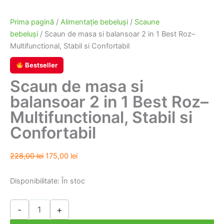
Prima pagină
/
Alimentaţie bebeluşi
/
Scaune
bebeluşi
/ Scaun de masa si balansoar 2 in 1 Best Roz–
Multifunctional, Stabil si Confortabil
Bestseller
Scaun de masa si
balansoar 2 in 1 Best Roz–
Multifunctional, Stabil si
Confortabil
Prețul
Prețul
228,00
lei
175,00
lei
inițial
curent
a
este:
Disponibilitate:
În stoc
fost:
175,00 lei.
228,00 lei.
Cantitate
-
+
Scaun
de