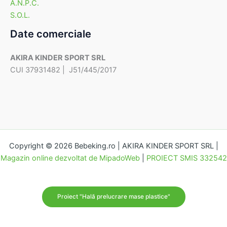
A.N.P.C.
S.O.L.
Date comerciale
AKIRA KINDER SPORT SRL
CUI 37931482 | J51/445/2017
Copyright © 2026 Bebeking.ro | AKIRA KINDER SPORT SRL |
Magazin online dezvoltat de MipadoWeb
|
PROIECT SMIS 332542
Proiect "Hală prelucrare mase plastice"