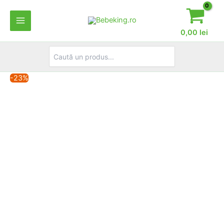
Skip
to
content
0,00
lei
Search
for:
-23%