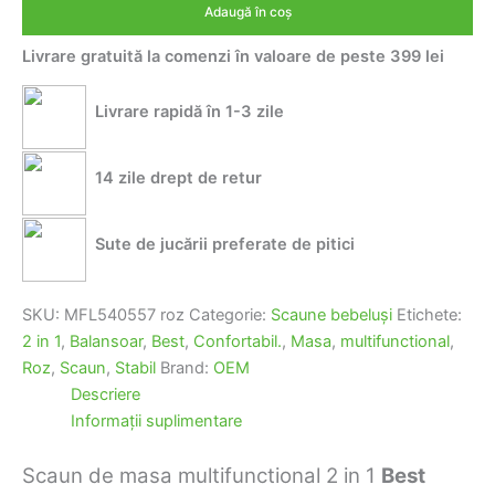
Adaugă în coș
masa
si
Livrare gratuită la comenzi în valoare de peste 399 lei
balansoar
2
in
Livrare rapidă în 1-3 zile
1
Best
Roz–
14 zile drept de retur
Multifunctional,
Stabil
si
Sute de jucării preferate de pitici
Confortabil
SKU:
MFL540557 roz
Categorie:
Scaune bebeluşi
Etichete:
2 in 1
,
Balansoar
,
Best
,
Confortabil.
,
Masa
,
multifunctional
,
Roz
,
Scaun
,
Stabil
Brand:
OEM
Descriere
Informații suplimentare
Scaun de masa multifunctional 2 in 1
Best