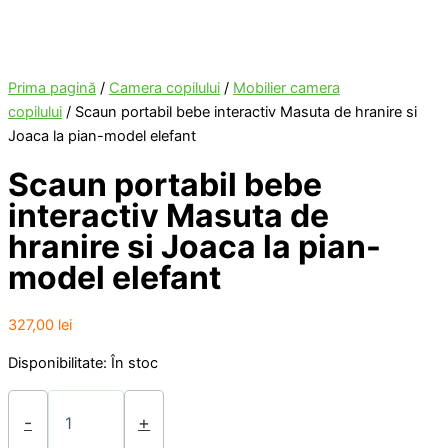
Prima pagină
/
Camera copilului
/
Mobilier camera
copilului
/ Scaun portabil bebe interactiv Masuta de hranire si
Joaca la pian-model elefant
Scaun portabil bebe
interactiv Masuta de
hranire si Joaca la pian-
model elefant
327,00
lei
Disponibilitate:
În stoc
Cantitate
Scaun
-
+
portabil