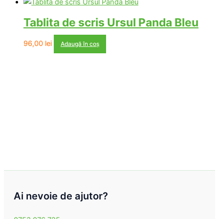
inițial
curent
a
este:
Tablita de scris Ursul Panda Bleu
fost:
127,00 lei.
192,00 lei.
96,00
lei
Adaugă în coș
Ai nevoie de ajutor?