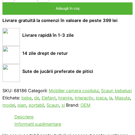
bebe
Adaugă în coș
interactiv
Masuta
Livrare gratuită la comenzi în valoare de peste 399 lei
de
hranire
si
Livrare rapidă în 1-3 zile
Joaca
la
pian-
14 zile drept de retur
model
elefant
Sute de jucării preferate de pitici
SKU:
68186
Categorii:
Mobilier camera copilului
,
Scaun bebelusi
Etichete:
bebe
,
de
,
Elefant
,
hranire
,
interactiv
,
joaca
,
la
,
Masuta
,
model
,
pian
,
portabil
,
Scaun
,
si
Brand:
OEM
Descriere
Informații suplimentare