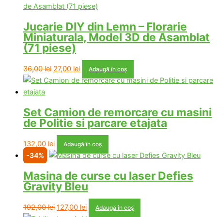
Jucarie DIY din Lemn – Florarie
Miniaturala, Model 3D de Asamblat
(71 piese)
Prețul
Prețul
36,00
lei
27,00
lei
Adaugă în coș
inițial
curent
a
este:
fost:
27,00 lei.
Set Camion de remorcare cu masini
36,00 lei.
de Politie si parcare etajata
132,00
lei
Adaugă în coș
-34%
Masina de curse cu laser Defies
Gravity Bleu
Prețul
Prețul
192,00
lei
127,00
lei
Adaugă în coș