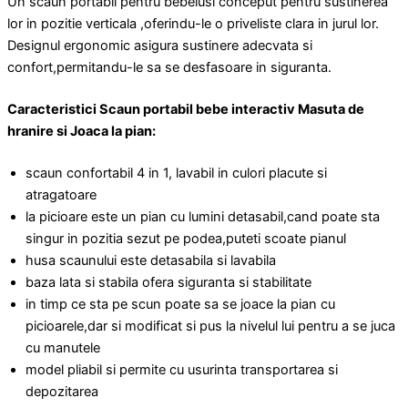
Un scaun portabil pentru bebelusi conceput pentru sustinerea
lor in pozitie verticala ,oferindu-le o priveliste clara in jurul lor.
Designul ergonomic asigura sustinere adecvata si
confort,permitandu-le sa se desfasoare in siguranta.
Caracteristici Scaun portabil bebe interactiv Masuta de
hranire si Joaca la pian:
scaun confortabil 4 in 1, lavabil in culori placute si
atragatoare
la picioare este un pian cu lumini detasabil,cand poate sta
singur in pozitia sezut pe podea,puteti scoate pianul
husa scaunului este detasabila si lavabila
baza lata si stabila ofera siguranta si stabilitate
in timp ce sta pe scun poate sa se joace la pian cu
picioarele,dar si modificat si pus la nivelul lui pentru a se juca
cu manutele
model pliabil si permite cu usurinta transportarea si
depozitarea