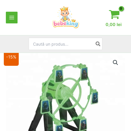
Skip
to
content
0,00
lei
Search
for:
-15%