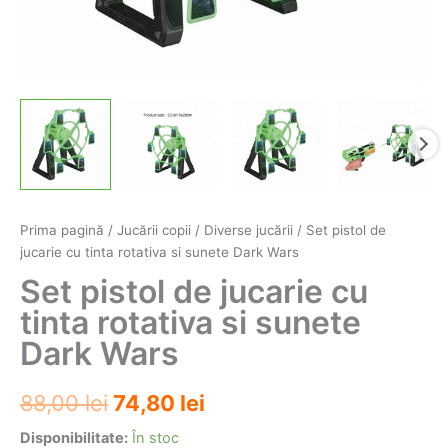
Prima pagină
/
Jucării copii
/
Diverse jucării
/ Set pistol de
jucarie cu tinta rotativa si sunete Dark Wars
Set pistol de jucarie cu
tinta rotativa si sunete
Dark Wars
Prețul
Prețul
88,00
lei
74,80
lei
inițial
curent
Disponibilitate:
În stoc