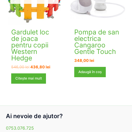
Gardulet loc
Pompa de san
de joaca
electrica
pentru copii
Cangaroo
Western
Gentle Touch
Hedge
348,00
lei
Prețul
Prețul
546,00
lei
436,80
lei
inițial
curent
Adaugă în coș
a
este:
Citește mai mult
fost:
436,80 lei.
546,00 lei.
Ai nevoie de ajutor?
0753.076.725