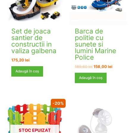
Set de joaca
Barca de
santier de
politie cu
constructii in
sunete si
valiza galbena
lumini Marine
Police
175,20
lei
Prețul
Prețul
189,60
lei
158,00
lei
inițial
curent
Adaugă în coș
a
este:
Adaugă în coș
fost:
158,00 lei.
189,60 lei.
-20%
STOC EPUIZAT