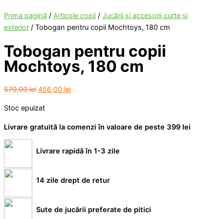
Prima pagină
/
Articole copii
/
Jucării şi accesorii curte şi
exterior
/ Tobogan pentru copii Mochtoys, 180 cm
Tobogan pentru copii
Mochtoys, 180 cm
Prețul
Prețul
570,00
lei
456,00
lei
inițial
curent
Stoc epuizat
a
este:
fost:
456,00 lei.
Livrare gratuită la comenzi în valoare de peste 399 lei
570,00 lei.
Livrare rapidă în 1-3 zile
14 zile drept de retur
Sute de jucării preferate de pitici