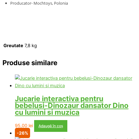
Producator- Mochtoys, Polonia
Greutate
7,8 kg
Produse similare
Jucarie interactiva pentru
bebelusi-Dinozaur dansator Dino
cu lumini si muzica
95,00
lei
Adaugă în coș
-26%