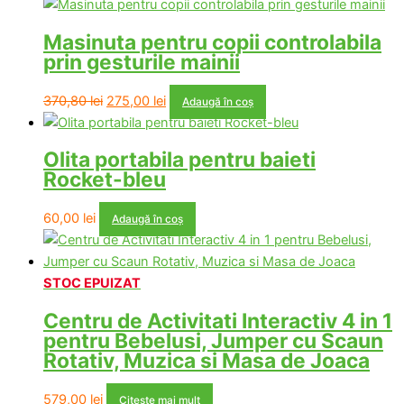
Masinuta pentru copii controlabila
prin gesturile mainii
Prețul
Prețul
370,80
lei
275,00
lei
Adaugă în coș
inițial
curent
a
este:
Olita portabila pentru baieti
fost:
275,00 lei.
Rocket-bleu
370,80 lei.
60,00
lei
Adaugă în coș
STOC EPUIZAT
Centru de Activitati Interactiv 4 in 1
pentru Bebelusi, Jumper cu Scaun
Rotativ, Muzica si Masa de Joaca
579,00
lei
Citește mai mult