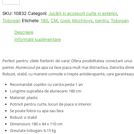
SKU:
10832
Categorii:
Jucării şi accesorii curte şi exterior
,
Tobogan
Etichete:
180
,
CM
,
copii
,
Mochtoys
,
pentru
,
Tobogan
Descriere
Informații suplimentare
Perfect pentru zilele fierbinti de vara! Ofera posibilitatea conectarii unu
pantei. Alunecusul pe apa va face joaca mult mai distractiva. Datorita dime
Robust, stabil, cu manere comode si trepte antiderapante, care garanteaza 
Recomandat copiilor cu varsta peste 1 an
Lungime suprafata de alunecare: 180 cm
Material- plastic
Potrivit pentru curte, locuri de joaca si interior
Se poate folosi cu apa sau fara
Robust si stabil
Dimensiuni: 180 x 84 x 110 cm
Greutate tobogan: 6,15 kg