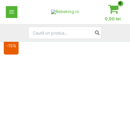
Skip
to
content
0,00
lei
Search
for:
-15%