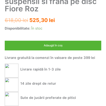
suspensii si frana pe disc
Fiore Roz
Prețul
Prețul
618,00
lei
525,30
lei
inițial
curent
Disponibilitate:
În stoc
a
este:
Cantitate
Trotineta
fost:
525,30 lei.
Adaugă în coș
pentru
618,00 lei.
copii
Livrare gratuită la comenzi în valoare de peste 399 lei
cu
suspensii
si
Livrare rapidă în 1-3 zile
frana
pe
disc
14 zile drept de retur
Fiore
Roz
Sute de jucării preferate de pitici