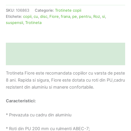
SKU:
106863
Categorie:
Trotinete copii
Etichete:
copii
,
cu
,
disc
,
Fiore
,
frana
,
pe
,
pentru
,
Roz
,
si
,
suspensii
,
Trotineta
Descriere
Informații suplimentare
Trotineta Fiore este recomandata copiilor cu varsta de peste
8 ani. Rapida si sigura, Fiore este dotata cu roti din PU,cadru
rezistent din aluminiu si manere confortabile.
Caracteristici:
* Prevazuta cu cadru din aluminiu
* Roti din PU 200 mm cu rulmenti ABEC-7;