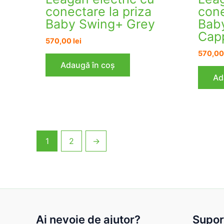
conectare la priza
cone
Baby Swing+ Grey
Bab
Cap
570,00
lei
570,0
Adaugă în coș
Ad
1
2
→
Ai nevoie de ajutor?
Suport