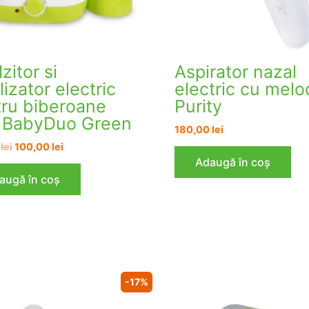
lzitor si
Aspirator nazal
ilizator electric
electric cu melod
ru biberoane
Purity
1 BabyDuo Green
180,00
lei
Prețul
Prețul
0
lei
100,00
lei
inițial
curent
Adaugă în coș
a
este:
augă în coș
fost:
100,00 lei.
120,00 lei.
-17%