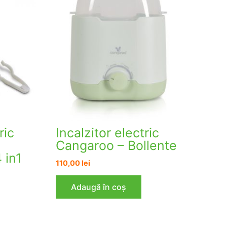
ric
Incalzitor electric
Cangaroo – Bollente
 in1
110,00
lei
Adaugă în coș