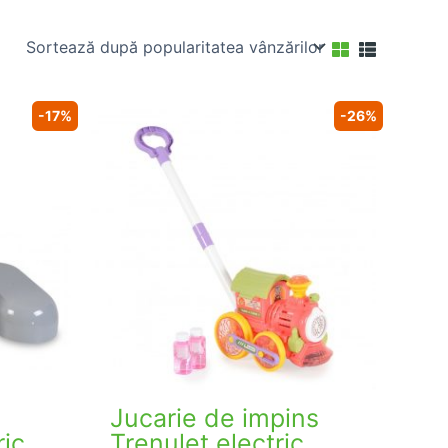
-17%
-26%
Jucarie de impins
ric
Trenulet electric