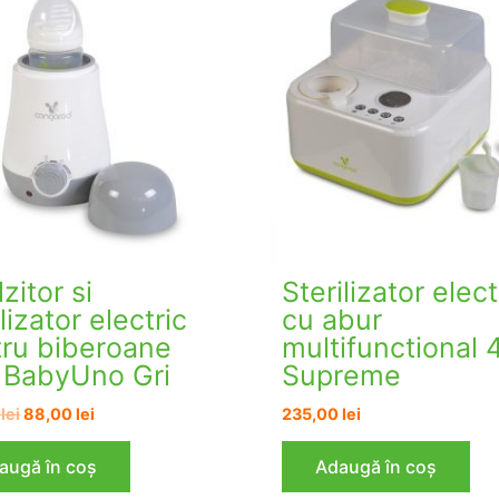
lzitor si
Sterilizator elect
ilizator electric
cu abur
ru biberoane
multifunctional 4
 BabyUno Gri
Supreme
Prețul
Prețul
0
lei
88,00
lei
235,00
lei
inițial
curent
a
este:
augă în coș
Adaugă în coș
fost:
88,00 lei.
105,60 lei.