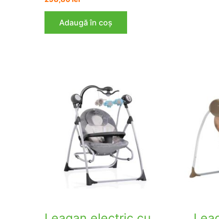
Adaugă în coș
Leagan electric cu
Leag