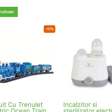
produse
-17%
uit Cu Trenulet
Incalzitor si
tric Ocean Train
sterilizator elect