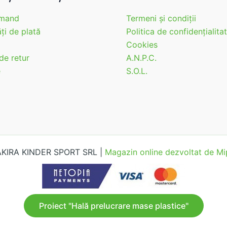
mand
Termeni şi condiţii
ţi de plată
Politica de confidenţialita
Cookies
 de retur
A.N.P.C.
e
S.O.L.
 AKIRA KINDER SPORT SRL |
Magazin online dezvoltat de 
Proiect "Hală prelucrare mase plastice"