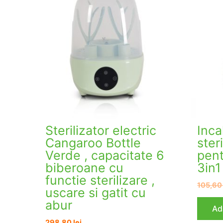
Sterilizator electric
Inca
Cangaroo Bottle
ster
Verde , capacitate 6
pent
biberoane cu
3in1
functie sterilizare ,
105,6
uscare si gatit cu
abur
Ad
298,80
lei