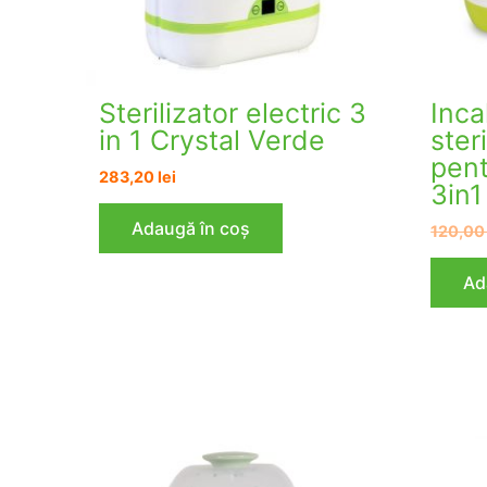
Sterilizator electric 3
Inca
in 1 Crystal Verde
ster
pent
283,20
lei
3in
Adaugă în coș
120,0
Ad