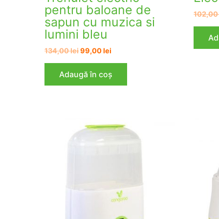
pentru baloane de
102,0
sapun cu muzica si
lumini bleu
Ad
Prețul
Prețul
134,00
lei
99,00
lei
inițial
curent
a
este:
Adaugă în coș
fost:
99,00 lei.
134,00 lei.