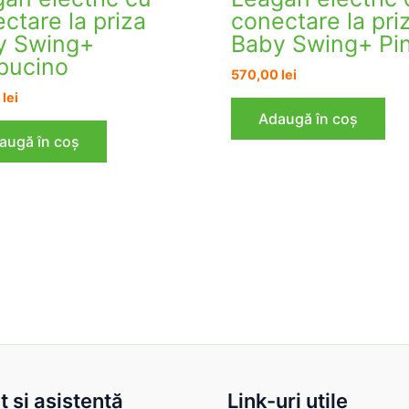
ctare la priza
conectare la pri
y Swing+
Baby Swing+ Pi
pucino
570,00
lei
0
lei
Adaugă în coș
augă în coș
 şi asistenţă
Link-uri utile