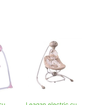
cu
Leagan electric cu