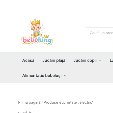
Skip
to
content
Search
for:
Acasă
Jucării plajă
Jucării copii
L
Alimentaţie bebeluşi
Prima pagină
/ Produse etichetate „electric”
electric