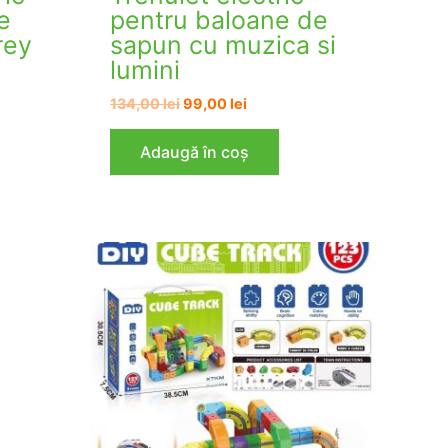
e
pentru baloane de
rey
sapun cu muzica si
lumini
Prețul
Prețul
134,00
lei
99,00
lei
inițial
curent
lei.
a
este:
Adaugă în coș
fost:
99,00 lei.
134,00 lei.