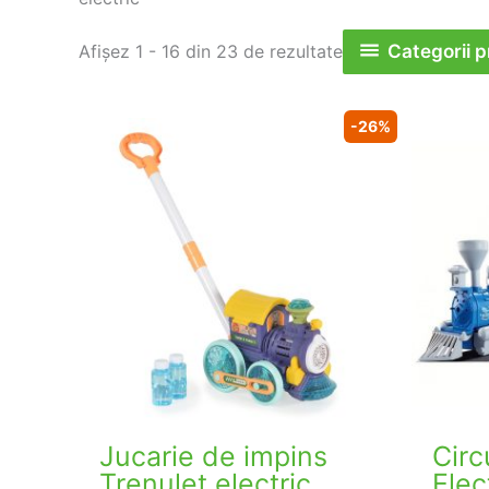
Sortat
Categorii 
Afișez 1 - 16 din 23 de rezultate
după
popularitate
-26%
Jucarie de impins
Circ
Trenulet electric
Elec