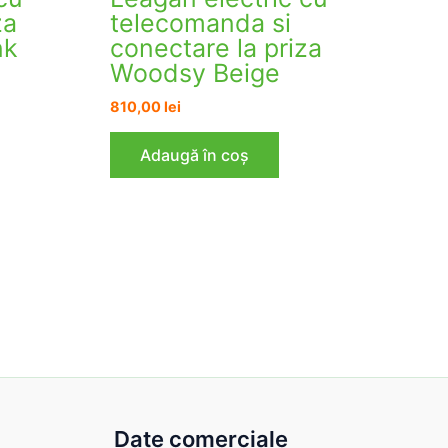
za
telecomanda si
nk
conectare la priza
Woodsy Beige
810,00
lei
Adaugă în coș
Date comerciale