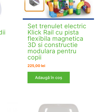
Set trenulet electric
ii
Klick Rail cu pista
flexibila magnetica
3D si constructie
modulara pentru
copii
225,00
lei
Adaugă în coș