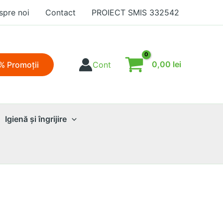
spre noi
Contact
PROIECT SMIS 332542
0,00
lei
% Promoţii
Cont
Igienă şi îngrijire