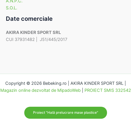
A.N.P.C.
S.O.L.
Date comerciale
AKIRA KINDER SPORT SRL
CUI 37931482 | J51/445/2017
Copyright © 2026 Bebeking.ro | AKIRA KINDER SPORT SRL |
Magazin online dezvoltat de MipadoWeb
|
PROIECT SMIS 332542
Proiect "Hală prelucrare mase plastice"