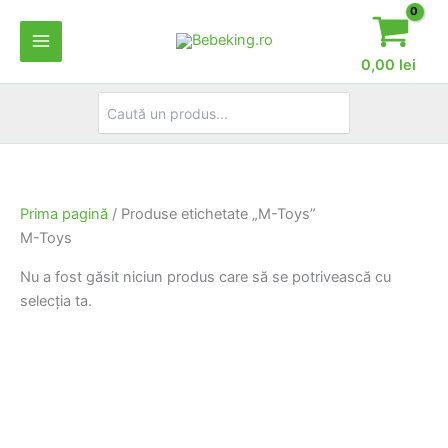
Skip
to
content
0,00
lei
Search
for:
Prima pagină
/ Produse etichetate „M-Toys”
M-Toys
Nu a fost găsit niciun produs care să se potrivească cu
selecția ta.