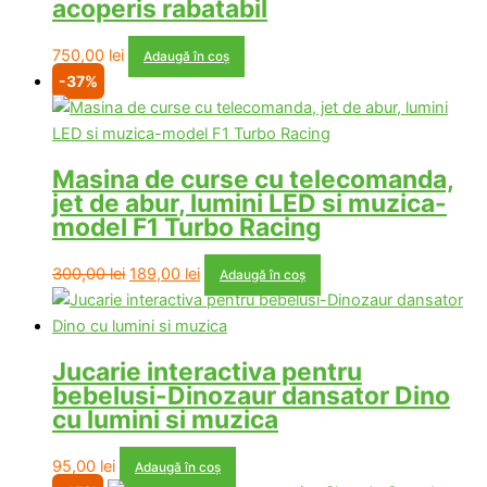
acoperis rabatabil
750,00
lei
Adaugă în coș
-37%
Masina de curse cu telecomanda,
jet de abur, lumini LED si muzica-
model F1 Turbo Racing
Prețul
Prețul
300,00
lei
189,00
lei
Adaugă în coș
inițial
curent
a
este:
fost:
189,00 lei.
Jucarie interactiva pentru
300,00 lei.
bebelusi-Dinozaur dansator Dino
cu lumini si muzica
95,00
lei
Adaugă în coș