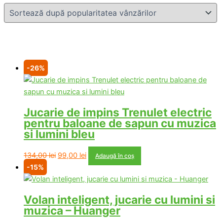
-26%
Jucarie de impins Trenulet electric
pentru baloane de sapun cu muzica
si lumini bleu
Prețul
Prețul
134,00
lei
99,00
lei
Adaugă în coș
inițial
curent
-15%
a
este:
fost:
99,00 lei.
Volan inteligent, jucarie cu lumini si
134,00 lei.
muzica – Huanger