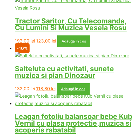
a
este:
fost:
123,00 lei.
192,00 lei.
Tractor Saritor, Cu Telecomanda,
Cu Lumini Si Muzica Vesela Rosu
Prețul
Prețul
192,00
lei
123,00
lei
Adaugă în coș
inițial
curent
-10%
a
este:
fost:
123,00 lei.
Salteluta cu activitati, sunete
192,00 lei.
muzica si pian Dinozaur
Prețul
Prețul
132,00
lei
118,80
lei
Adaugă în coș
inițial
curent
a
este:
fost:
118,80 lei.
Leagan fotoliu balansoar bebe Kub
132,00 lei.
Vernil cu plasa protectie,muzica si
acoperis rabatabil