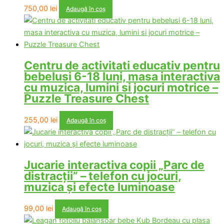
750,00
lei
Adaugă în coș
Centru de activitati educativ pentru
bebelusi 6-18 luni, masa interactiva
cu muzica, lumini si jocuri motrice –
Puzzle Treasure Chest
255,00
lei
Adaugă în coș
Jucarie interactiva copii „Parc de
distracții” – telefon cu jocuri,
muzica și efecte luminoase
99,00
lei
Adaugă în coș