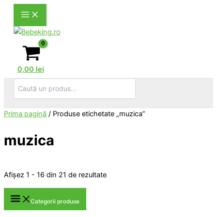
Skip
to
content
0,00
lei
Search
for:
Prima pagină
/ Produse etichetate „muzica”
muzica
Sortat
Afișez 1 - 16 din 21 de rezultate
după
popularitate
Categorii produse