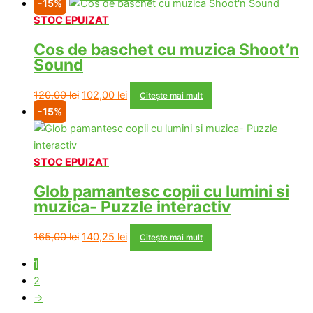
-15%
STOC EPUIZAT
Cos de baschet cu muzica Shoot’n
Sound
Prețul
Prețul
120,00
lei
102,00
lei
Citește mai mult
inițial
curent
-15%
a
este:
fost:
102,00 lei.
120,00 lei.
STOC EPUIZAT
Glob pamantesc copii cu lumini si
muzica- Puzzle interactiv
Prețul
Prețul
165,00
lei
140,25
lei
Citește mai mult
inițial
curent
1
a
este:
2
fost:
140,25 lei.
→
165,00 lei.