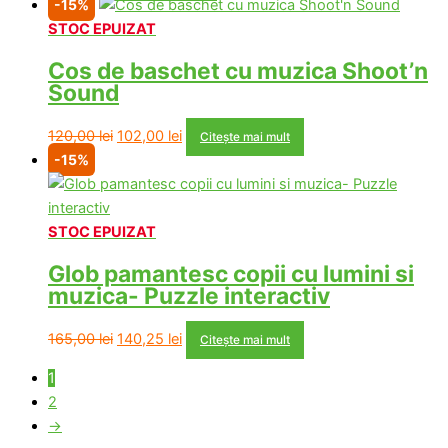
-15%
STOC EPUIZAT
Cos de baschet cu muzica Shoot’n
Sound
Prețul
Prețul
120,00
lei
102,00
lei
Citește mai mult
inițial
curent
-15%
a
este:
fost:
102,00 lei.
120,00 lei.
STOC EPUIZAT
Glob pamantesc copii cu lumini si
muzica- Puzzle interactiv
Prețul
Prețul
165,00
lei
140,25
lei
Citește mai mult
inițial
curent
1
a
este:
2
fost:
140,25 lei.
→
165,00 lei.