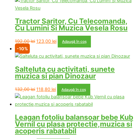
a
este:
fost:
123,00 lei.
192,00 lei.
Tractor Saritor, Cu Telecomanda,
Cu Lumini Si Muzica Vesela Rosu
Prețul
Prețul
192,00
lei
123,00
lei
Adaugă în coș
inițial
curent
-10%
a
este:
fost:
123,00 lei.
Salteluta cu activitati, sunete
192,00 lei.
muzica si pian Dinozaur
Prețul
Prețul
132,00
lei
118,80
lei
Adaugă în coș
inițial
curent
a
este:
fost:
118,80 lei.
Leagan fotoliu balansoar bebe Kub
132,00 lei.
Vernil cu plasa protectie,muzica si
acoperis rabatabil