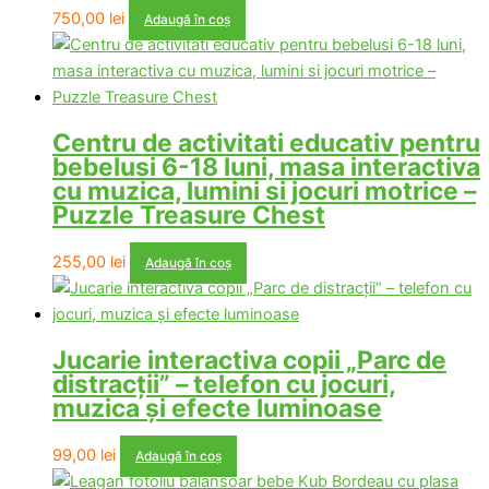
750,00
lei
Adaugă în coș
Centru de activitati educativ pentru
bebelusi 6-18 luni, masa interactiva
cu muzica, lumini si jocuri motrice –
Puzzle Treasure Chest
255,00
lei
Adaugă în coș
Jucarie interactiva copii „Parc de
distracții” – telefon cu jocuri,
muzica și efecte luminoase
99,00
lei
Adaugă în coș