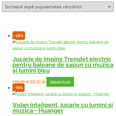
-26%
Jucarie de impins Trenulet electric
pentru baloane de sapun cu muzica
si lumini bleu
Prețul
Prețul
134,00
lei
99,00
lei
Adaugă în coș
inițial
curent
-15%
a
este:
fost:
99,00 lei.
Volan inteligent, jucarie cu lumini si
134,00 lei.
muzica – Huanger