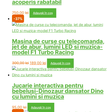
acoperis rabatabil
750,00
lei
Adaugă în coș
-37%
Masina de curse cu telecomanda,
jet de abur, lumini LED si muzica-
model F1 Turbo Racing
Prețul
Prețul
300,00
lei
189,00
lei
Adaugă în coș
inițial
curent
a
este:
fost:
189,00 lei.
Jucarie interactiva pentru
300,00 lei.
bebelusi-Dinozaur dansator Dino
cu lumini si muzica
95,00
lei
Adaugă în coș