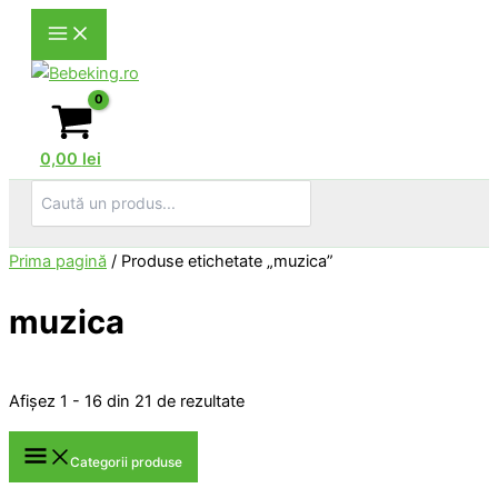
Skip
to
content
0,00
lei
Search
for:
Prima pagină
/ Produse etichetate „muzica”
muzica
Sortat
Afișez 1 - 16 din 21 de rezultate
după
popularitate
Categorii produse